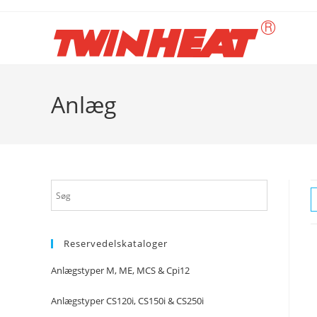
Skip
to
content
Anlæg
Reservedelskataloger
Anlægstyper M, ME, MCS & Cpi12
Anlægstyper CS120i, CS150i & CS250i