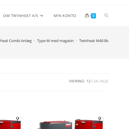
Toggle
OM TWINHEAT A/S
MIN KONTO
0
website
nheat Combi Anlæg
>
Type M med magasin
>
Twinheat M40 Biobrændsels
search
VISNING:
12
24
ALLE