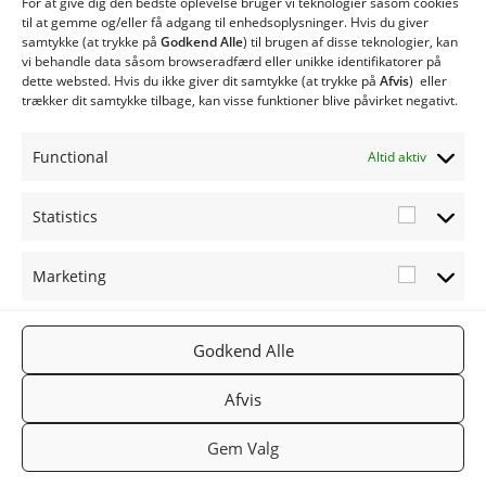
For at give dig den bedste oplevelse bruger vi teknologier såsom cookies
MCS40 Biobrændselsanlæg
til at gemme og/eller få adgang til enhedsoplysninger. Hvis du giver
samtykke (at trykke på
Godkend Alle
) til brugen af ​​disse teknologier, kan
MCS80 Biobrændselsanlæg
vi behandle data såsom browseradfærd eller unikke identifikatorer på
Type ME med spjældhus
dette websted. Hvis du ikke giver dit samtykke (at trykke på
Afvis
) eller
Twinheat Industri Anlæg
trækker dit samtykke tilbage, kan visse funktioner blive påvirket negativt.
Twinheat Siloer og Transportsnegle
Øvrige produkter
Functional
Altid aktiv
Twinheat Reservedele
Statistics
Statistic
Marketing
Marketi
FØLG OS
TWINHEA
NYHEDSB
Godkend Alle
2019
PÅ:
T.DK
REV
TWINHEA
Facebook
Gå til
Tilmeld
Afvis
T
Twinheat.
nyhedsbr
Gem Valg
dk
ev