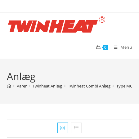
Skip
to
content
Menu
0
Anlæg
>
Varer
>
Twinheat Anlæg
>
Twinheat Combi Anlæg
>
Type MCS me