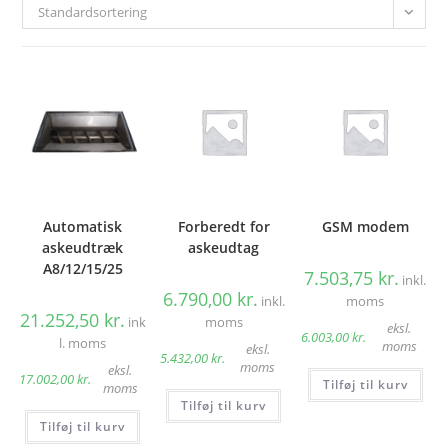
Standardsortering
Automatisk
Forberedt for
GSM modem
askeudtræk
askeudtag
A8/12/15/25
7.503,75
kr.
inkl.
6.790,00
kr.
inkl.
moms
21.252,50
kr.
ink
moms
eksl.
6.003,00
kr.
l. moms
moms
eksl.
5.432,00
kr.
moms
eksl.
17.002,00
kr.
Tilføj til kurv
moms
Tilføj til kurv
Tilføj til kurv