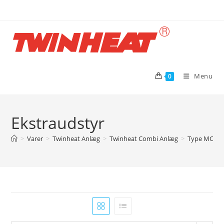
Skip
to
content
Menu
0
Ekstraudstyr
>
Varer
>
Twinheat Anlæg
>
Twinheat Combi Anlæg
>
Type MCS me