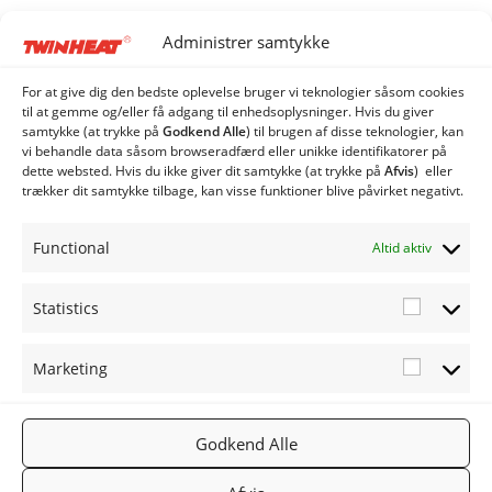
Type M med magasin
Administrer samtykke
Type MCS med cellesluse
MCS20 Biobrændselsanlæg
For at give dig den bedste oplevelse bruger vi teknologier såsom cookies
MCS40 Biobrændselsanlæg
til at gemme og/eller få adgang til enhedsoplysninger. Hvis du giver
samtykke (at trykke på
Godkend Alle
) til brugen af ​​disse teknologier, kan
MCS80 Biobrændselsanlæg
vi behandle data såsom browseradfærd eller unikke identifikatorer på
Type ME med spjældhus
dette websted. Hvis du ikke giver dit samtykke (at trykke på
Afvis
) eller
Twinheat Industri Anlæg
trækker dit samtykke tilbage, kan visse funktioner blive påvirket negativt.
Twinheat Siloer og Transportsnegle
Øvrige produkter
Functional
Altid aktiv
Twinheat Reservedele
Statistics
Statistic
Marketing
Marketi
FØLG OS
TWINHEA
NYHEDSB
Godkend Alle
2019
PÅ:
T.DK
REV
TWINHEA
Facebook
Gå til
Tilmeld