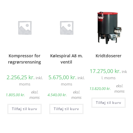
Kompressor for
Kølespiral A8 m.
Kridtdoserer
røgrørsrensning
ventil
17.275,00
kr.
ink
2.256,25
kr.
5.675,00
kr.
inkl.
inkl.
l. moms
moms
moms
eksl.
13.820,00
kr.
moms
eksl.
eksl.
1.805,00
kr.
4.540,00
kr.
moms
moms
Tilføj til kurv
Tilføj til kurv
Tilføj til kurv