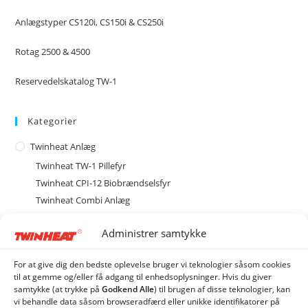
Anlægstyper CS120i, CS150i & CS250i
Rotag 2500 & 4500
Reservedelskatalog TW-1
Kategorier
Twinheat Anlæg
Twinheat TW-1 Pillefyr
Twinheat CPI-12 Biobrændselsfyr
Twinheat Combi Anlæg
Type M med magasin
Administrer samtykke
Type MCS med cellesluse
Type ME med spjældhus
For at give dig den bedste oplevelse bruger vi teknologier såsom cookies
ME20 Biobrændselsanlæg
til at gemme og/eller få adgang til enhedsoplysninger. Hvis du giver
samtykke (at trykke på
Godkend Alle
) til brugen af ​​disse teknologier, kan
ME40 Biobrændselsanlæg
vi behandle data såsom browseradfærd eller unikke identifikatorer på
ME80 Biobrændselsanlæg