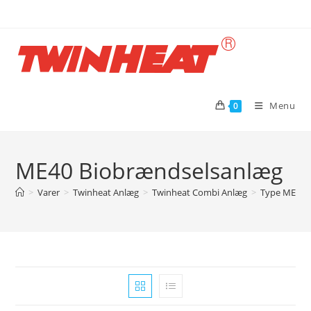
Skip
to
content
Menu
0
ME40 Biobrændselsanlæg
>
Varer
>
Twinheat Anlæg
>
Twinheat Combi Anlæg
>
Type ME me