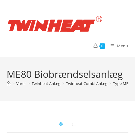
Skip
to
content
Menu
0
ME80 Biobrændselsanlæg
>
Varer
>
Twinheat Anlæg
>
Twinheat Combi Anlæg
>
Type ME me