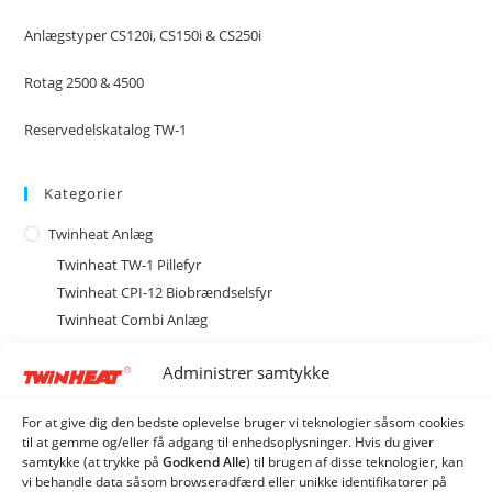
Anlægstyper CS120i, CS150i & CS250i
Rotag 2500 & 4500
Reservedelskatalog TW-1
Kategorier
Twinheat Anlæg
Twinheat TW-1 Pillefyr
Twinheat CPI-12 Biobrændselsfyr
Twinheat Combi Anlæg
Type M med magasin
Administrer samtykke
Type MCS med cellesluse
Type ME med spjældhus
For at give dig den bedste oplevelse bruger vi teknologier såsom cookies
ME20 Biobrændselsanlæg
til at gemme og/eller få adgang til enhedsoplysninger. Hvis du giver
samtykke (at trykke på
Godkend Alle
) til brugen af ​​disse teknologier, kan
ME40 Biobrændselsanlæg
vi behandle data såsom browseradfærd eller unikke identifikatorer på
ME80 Biobrændselsanlæg