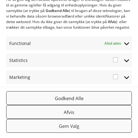
CS120 Biobrændselsanlæg
til at gemme og/eller få adgang til enhedsoplysninger. Hvis du giver
samtykke (at trykke på
Godkend Alle
) til brugen af ​​disse teknologier, kan
CS150 Biobrændselsanlæg
vi behandle data såsom browseradfærd eller unikke identifikatorer på
CS250 Biobrændselsanlæg
dette websted. Hvis du ikke giver dit samtykke (at trykke på
Afvis
) eller
Type CSE med spjældhus
trækker dit samtykke tilbage, kan visse funktioner blive påvirket negativt.
Twinheat Siloer og Transportsnegle
Øvrige produkter
Functional
Altid aktiv
Twinheat Reservedele
Statistics
Statistic
Marketing
Marketi
FØLG OS
TWINHEA
NYHEDSB
Godkend Alle
2019
PÅ:
T.DK
REV
TWINHEA
Facebook
Gå til
Tilmeld
Afvis
T
Twinheat.
nyhedsbr
Gem Valg
dk
ev