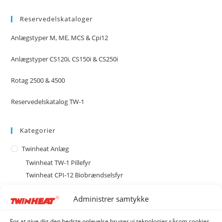
Reservedelskataloger
Anlægstyper M, ME, MCS & Cpi12
Anlægstyper CS120i, CS150i & CS250i
Rotag 2500 & 4500
Reservedelskatalog TW-1
Kategorier
Twinheat Anlæg
Twinheat TW-1 Pillefyr
Twinheat CPI-12 Biobrændselsfyr
Twinheat Combi Anlæg
Administrer samtykke
Twinheat Industri Anlæg
Type CS med cellesluse
For at give dig den bedste oplevelse bruger vi teknologier såsom cookies