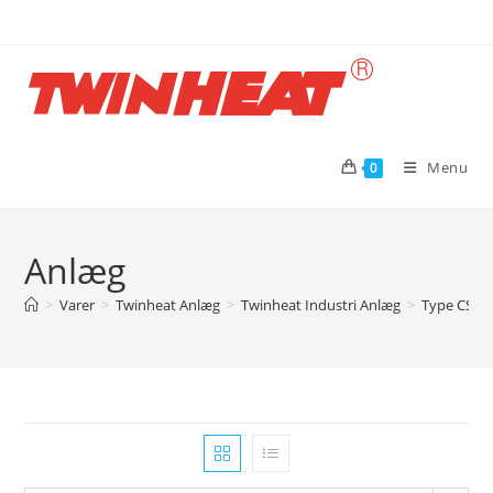
Skip
to
content
Menu
0
Anlæg
>
Varer
>
Twinheat Anlæg
>
Twinheat Industri Anlæg
>
Type CS me