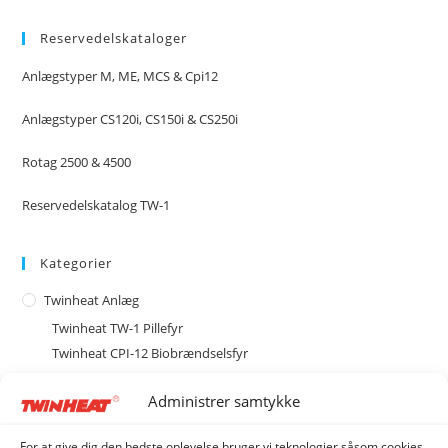
Reservedelskataloger
Anlægstyper M, ME, MCS & Cpi12
Anlægstyper CS120i, CS150i & CS250i
Rotag 2500 & 4500
Reservedelskatalog TW-1
Kategorier
Twinheat Anlæg
Twinheat TW-1 Pillefyr
Twinheat CPI-12 Biobrændselsfyr
Twinheat Combi Anlæg
Administrer samtykke
Twinheat Industri Anlæg
Type CS med cellesluse
For at give dig den bedste oplevelse bruger vi teknologier såsom cookies