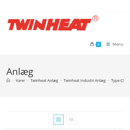
Skip
to
content
Menu
0
Anlæg
>
Varer
>
Twinheat Anlæg
>
Twinheat Industri Anlæg
>
Type CS me