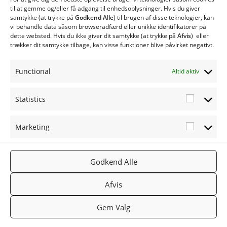
CS120 Biobrændselsanlæg
til at gemme og/eller få adgang til enhedsoplysninger. Hvis du giver
samtykke (at trykke på
Godkend Alle
) til brugen af ​​disse teknologier, kan
CS150 Biobrændselsanlæg
vi behandle data såsom browseradfærd eller unikke identifikatorer på
CS250 Biobrændselsanlæg
dette websted. Hvis du ikke giver dit samtykke (at trykke på
Afvis
) eller
Type CSE med spjældhus
trækker dit samtykke tilbage, kan visse funktioner blive påvirket negativt.
Twinheat Siloer og Transportsnegle
Øvrige produkter
Functional
Altid aktiv
Twinheat Reservedele
Statistics
Statistic
Marketing
Marketi
FØLG OS
TWINHEA
NYHEDSB
Godkend Alle
2019
PÅ:
T.DK
REV
TWINHEA
Facebook
Gå til
Tilmeld
Afvis
T
Twinheat.
nyhedsbr
Gem Valg
dk
ev