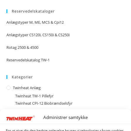
Reservedelskataloger
Anlægstyper M, ME, MCS & Cpi12
Anlægstyper CS120i, CS150i & CS250i
Rotag 2500 & 4500
Reservedelskatalog TW-1
Kategorier
Twinheat Anlæg
Twinheat TW-1 Pillefyr
Twinheat CPI-12 Biobrændselsfyr
Twinheat Combi Anlæg
Administrer samtykke
Twinheat Industri Anlæg
Type CS med cellesluse
For at give dig den bedste oplevelse bruger vi teknologier såsom cookies