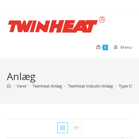
Skip
to
content
Menu
0
Anlæg
>
Varer
>
Twinheat Anlæg
>
Twinheat Industri Anlæg
>
Type CS me