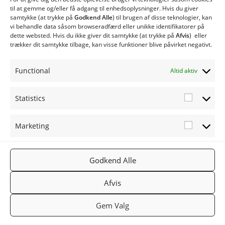
CS120 Biobrændselsanlæg
til at gemme og/eller få adgang til enhedsoplysninger. Hvis du giver
samtykke (at trykke på
Godkend Alle
) til brugen af ​​disse teknologier, kan
CS150 Biobrændselsanlæg
vi behandle data såsom browseradfærd eller unikke identifikatorer på
CS250 Biobrændselsanlæg
dette websted. Hvis du ikke giver dit samtykke (at trykke på
Afvis
) eller
Type CSE med spjældhus
trækker dit samtykke tilbage, kan visse funktioner blive påvirket negativt.
Twinheat Siloer og Transportsnegle
Øvrige produkter
Functional
Altid aktiv
Twinheat Reservedele
Statistics
Statistic
Marketing
Marketi
FØLG OS
TWINHEA
NYHEDSB
Godkend Alle
2019
PÅ:
T.DK
REV
TWINHEA
Facebook
Gå til
Tilmeld
Afvis
T
Twinheat.
nyhedsbr
Gem Valg
dk
ev