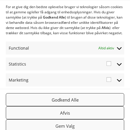
Twinheat Quatro Silo
For at give dig den bedste oplevelse bruger vi teknologier såsom cookies
Quatro 1 Silo
til at gemme og/eller få adgang til enhedsoplysninger. Hvis du giver
samtykke (at trykke på
Godkend Alle
) til brugen af ​​disse teknologier, kan
Quatro 2 Silo
vi behandle data såsom browseradfærd eller unikke identifikatorer på
Twinheat Rotag Flisudmader
dette websted. Hvis du ikke giver dit samtykke (at trykke på
Afvis
) eller
Twinheat Skrabeanlæg
trækker dit samtykke tilbage, kan visse funktioner blive påvirket negativt.
Twinheat Transportsnegl
Øvrige produkter
Functional
Altid aktiv
Twinheat Reservedele
Statistics
Statistic
Marketing
Marketi
FØLG OS
TWINHEA
NYHEDSB
Godkend Alle
2019
PÅ:
T.DK
REV
TWINHEA
Facebook
Gå til
Tilmeld
Afvis
T
Twinheat.
nyhedsbr
Gem Valg
dk
ev