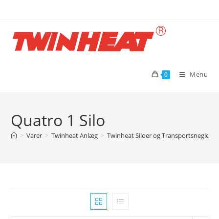
Skip
to
content
Menu
0
Quatro 1 Silo
>
Varer
>
Twinheat Anlæg
>
Twinheat Siloer og Transportsnegle
>