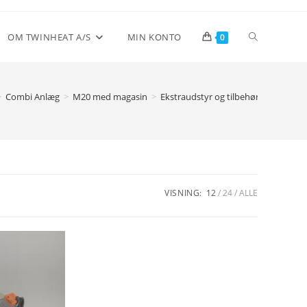
Toggle
OM TWINHEAT A/S
MIN KONTO
0
website
>
Combi Anlæg
>
M20 med magasin
>
Ekstraudstyr og tilbehør
>
Brænder
search
VISNING:
12
24
ALLE