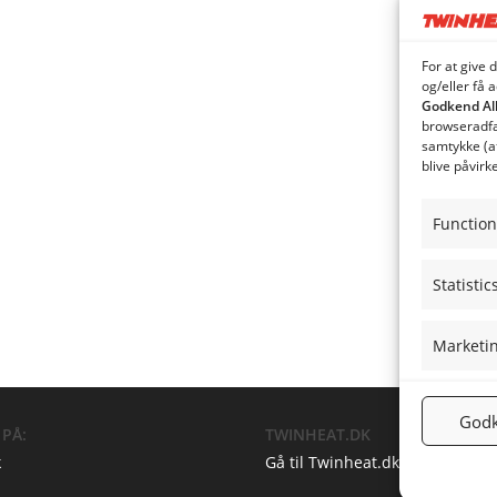
For at give 
og/eller få 
Godkend Al
browseradfær
samtykke (a
blive påvirk
Function
Statistic
Marketi
Godk
 PÅ:
TWINHEAT.DK
k
Gå til Twinheat.dk