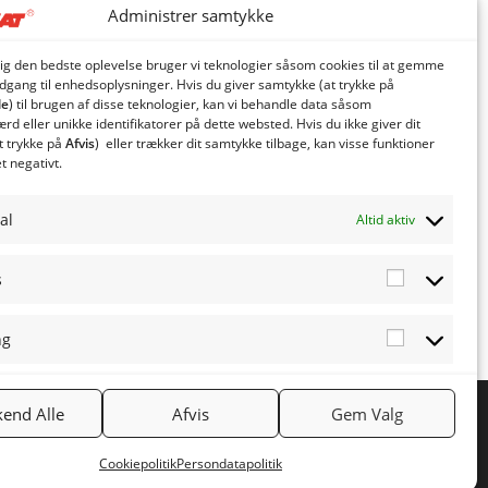
Administrer samtykke
dig den bedste oplevelse bruger vi teknologier såsom cookies til at gemme
adgang til enhedsoplysninger. Hvis du giver samtykke (at trykke på
le
) til brugen af ​​disse teknologier, kan vi behandle data såsom
d eller unikke identifikatorer på dette websted. Hvis du ikke giver dit
t trykke på
Afvis
) eller trækker dit samtykke tilbage, kan visse funktioner
et negativt.
al
Altid aktiv
s
Statistics
ng
Marketing
end Alle
Afvis
Gem Valg
NYHEDSBREV
Tilmeld nyhedsbrev
Cookiepolitik
Persondatapolitik