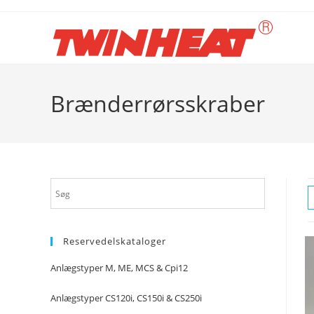
Skip
to
content
Brænderrørsskraber
Reservedelskataloger
Anlægstyper M, ME, MCS & Cpi12
Anlægstyper CS120i, CS150i & CS250i