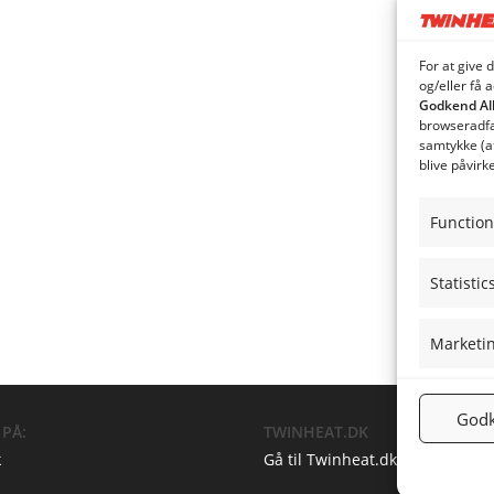
For at give 
og/eller få 
Godkend Al
browseradfær
samtykke (a
blive påvirk
Function
Statistic
Marketi
Godk
 PÅ:
TWINHEAT.DK
k
Gå til Twinheat.dk