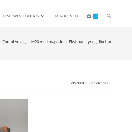
Toggle
OM TWINHEAT A/S
MIN KONTO
0
website
>
Combi Anlæg
>
M20 med magasin
>
Ekstraudstyr og tilbehør
>
Brænder
search
VISNING:
12
24
ALLE