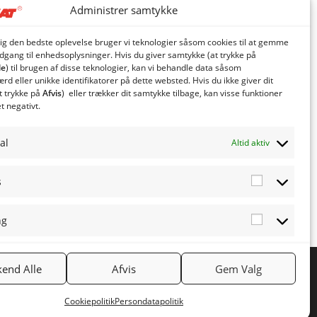
Administrer samtykke
dig den bedste oplevelse bruger vi teknologier såsom cookies til at gemme
adgang til enhedsoplysninger. Hvis du giver samtykke (at trykke på
le
) til brugen af ​​disse teknologier, kan vi behandle data såsom
d eller unikke identifikatorer på dette websted. Hvis du ikke giver dit
t trykke på
Afvis
) eller trækker dit samtykke tilbage, kan visse funktioner
et negativt.
al
Altid aktiv
s
Statistics
ng
Marketing
end Alle
Afvis
Gem Valg
NYHEDSBREV
Tilmeld nyhedsbrev
Cookiepolitik
Persondatapolitik