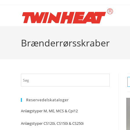
Skip
to
content
Brænderrørsskraber
Reservedelskataloger
Anlægstyper M, ME, MCS & Cpi12
Anlægstyper CS120i, CS150i & CS250i