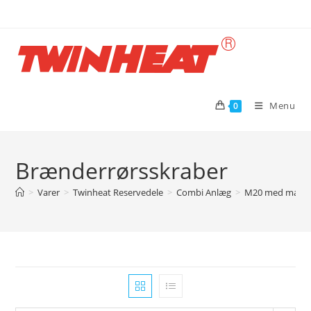
Skip
to
content
Menu
0
Brænderrørsskraber
>
Varer
>
Twinheat Reservedele
>
Combi Anlæg
>
M20 med magas