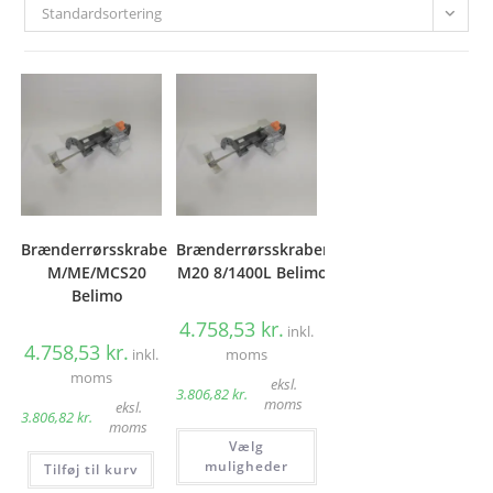
Standardsortering
Brænderrørsskraber
Brænderrørsskraber
M/ME/MCS20
M20 8/1400L Belimo
Belimo
4.758,53
kr.
inkl.
4.758,53
kr.
inkl.
moms
moms
eksl.
3.806,82
kr.
moms
eksl.
3.806,82
kr.
moms
Dette
Vælg
vare
har
muligheder
Tilføj til kurv
flere