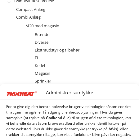
Twinheat Reservedele
Compact Anlæg
Combi Anlæg
M20 med magasin
Brænder
Diverse
Ekstraudstyr og tilbehør
EL
Kedel
Magasin
Sprinkler
M40 med magasin
Administrer samtykke
M80 med magasin
MCS 20 med cellesluse
For at give dig den bedste oplevelse bruger vi teknologier såsom cookies
MCS 40 med cellesluse
til at gemme og/eller få adgang til enhedsoplysninger. Hvis du giver
samtykke (at trykke på
Godkend Alle
) til brugen af ​​disse teknologier, kan
MCS 80 med cellesluse
vi behandle data såsom browseradfærd eller unikke identifikatorer på
ME 20 med spjældhus
dette websted. Hvis du ikke giver dit samtykke (at trykke på
Afvis
) eller
trækker dit samtykke tilbage, kan visse funktioner blive påvirket negativt.
ME 40 med spjældhus