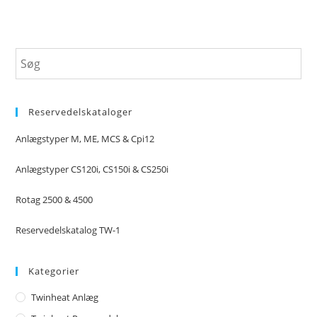
varianter.
Mulighederne
kan
vælges
på
varesiden
Reservedelskataloger
Anlægstyper M, ME, MCS & Cpi12
Anlægstyper CS120i, CS150i & CS250i
Rotag 2500 & 4500
Reservedelskatalog TW-1
Kategorier
Twinheat Anlæg