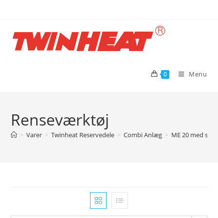
Skip
to
content
Menu
0
Renseværktøj
>
Varer
>
Twinheat Reservedele
>
Combi Anlæg
>
ME 20 med spj