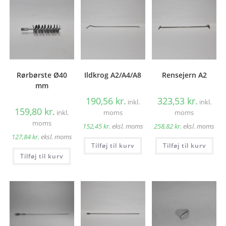
Rørbørste Ø40
Ildkrog A2/A4/A8
Rensejern A2
mm
190,56
kr.
323,53
kr.
inkl.
inkl.
159,80
kr.
inkl.
moms
moms
moms
152,45
kr.
eksl. moms
258,82
kr.
eksl. moms
127,84
kr.
eksl. moms
Tilføj til kurv
Tilføj til kurv
Tilføj til kurv