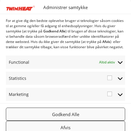
Diverse
Administrer samtykke
Ekstraudstyr og tilbehør
EL
For at give dig den bedste oplevelse bruger vi teknologier såsom cookies
Kedel
til at gemme og/eller få adgang til enhedsoplysninger. Hvis du giver
samtykke (at trykke på
Godkend Alle
) til brugen af ​​disse teknologier, kan
Sprinkler
vi behandle data såsom browseradfærd eller unikke identifikatorer på
stoker
dette websted. Hvis du ikke giver dit samtykke (at trykke på
Afvis
) eller
trækker dit samtykke tilbage, kan visse funktioner blive påvirket negativt.
ME 40 med spjældhus
ME 80 med spjældhus
Functional
Altid aktiv
Industri Anlæg
Siloer og snegle
Statistics
Statistic
Marketing
Marketi
FØLG OS
TWINHEA
NYHEDSB
Godkend Alle
2019
PÅ:
T.DK
REV
TWINHEA
Facebook
Gå til
Tilmeld
Afvis