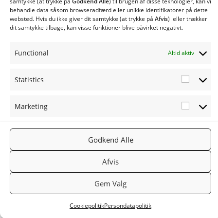
samtykke (at trykke på
Godkend Alle
) til brugen af ​​disse teknologier, kan vi
behandle data såsom browseradfærd eller unikke identifikatorer på dette
websted. Hvis du ikke giver dit samtykke (at trykke på
Afvis
) eller trækker
Har du brug for hjælp?
dit samtykke tilbage, kan visse funktioner blive påvirket negativt.
Klik her
Functional
Altid aktiv
Statistics
Marketing
FØLG OS
TWINHEA
NYHEDSB
2019
PÅ:
T.DK
REV
Godkend Alle
TWINHEA
Facebook
Gå til
Tilmeld
Afvis
T
Twinheat.
nyhedsbr
dk
ev
Gem Valg
Cookiepolitik
Persondatapolitik