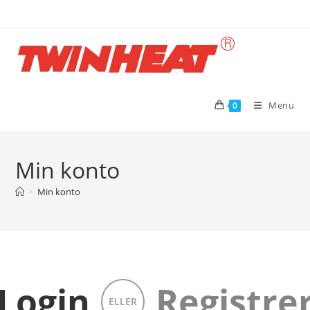
Menu
0
Min konto
>
Min konto
Login
Registre
ELLER