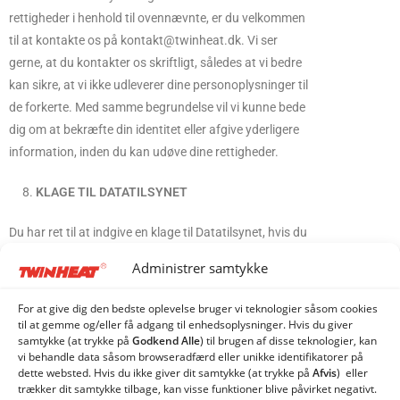
rettigheder i henhold til ovennævnte, er du velkommen
til at kontakte os på kontakt@twinheat.dk. Vi ser
gerne, at du kontakter os skriftligt, således at vi bedre
kan sikre, at vi ikke udleverer dine personoplysninger til
de forkerte. Med samme begrundelse vil vi kunne bede
dig om at bekræfte din identitet eller afgive yderligere
information, inden du kan udøve dine rettigheder.
8.
KLAGE TIL DATATILSYNET
Du har ret til at indgive en klage til Datatilsynet, hvis du
er utilfreds med den måde, vi behandler dine
Administrer samtykke
personoplysninger på. Du finder Datatilsynets
kontaktoplysninger på
www.datatilsynet.dk
.
For at give dig den bedste oplevelse bruger vi teknologier såsom cookies
til at gemme og/eller få adgang til enhedsoplysninger. Hvis du giver
Kontaktoplysninger:
samtykke (at trykke på
Godkend Alle
) til brugen af ​​disse teknologier, kan
vi behandle data såsom browseradfærd eller unikke identifikatorer på
dette websted. Hvis du ikke giver dit samtykke (at trykke på
Afvis
) eller
Carl Jacobsens Vej 35
trækker dit samtykke tilbage, kan visse funktioner blive påvirket negativt.