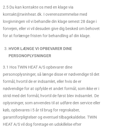
2.5 Du kan kontakte os med en klage via
kontakt@twinheat.dk. I overensstemmelse med
lovgivningen vil vi behandle din klage senest 28 dage i
forvejen, eller vi vil desuden give dig besked om behovet
for at forlænge fristen for behandling af din klage.
HVOR LÆNGE VI OPBEVARER DINE
PERSONOPLYSNINGER
3.1 Hos TWIN HEAT A/S opbevarer dine
personoplysninger, så længe disse er nødvendige til det
formål, hvortil de er indsamlet, eller hvis de er
nødvendige for at opfylde et andet formål, som ikke er i
strid med det formål, hvortil de først blev indsamlet. De
oplysninger, som anvendes til at udføre den service eller
køb, opbevares i 5 år til brug for regnskaber,
garantiforpligtelser og eventuel tilbagekaldelse. TWIN
HEAT A/S vil dog foretage en udskillelse efter