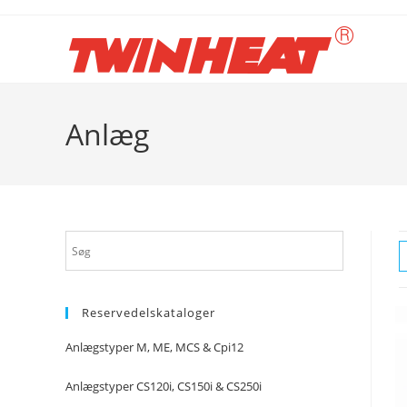
Skip
to
content
Anlæg
Reservedelskataloger
Anlægstyper M, ME, MCS & Cpi12
Anlægstyper CS120i, CS150i & CS250i