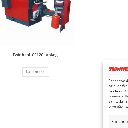
Twinheat CS120i Anlæg
Læs mere
For at give 
og/eller få 
Godkend Al
browseradfær
samtykke (a
blive påvirk
Function