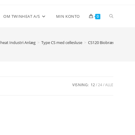
Toggle
OM TWINHEAT A/S
MIN KONTO
0
website
heat Industri Anlæg
>
Type CS med cellesluse
>
CS120 Biobrændselsanlæg
search
VISNING:
12
24
ALLE