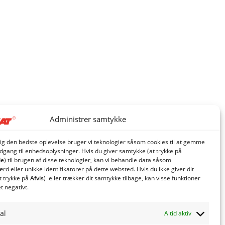
Administrer samtykke
dig den bedste oplevelse bruger vi teknologier såsom cookies til at gemme
adgang til enhedsoplysninger. Hvis du giver samtykke (at trykke på
le
) til brugen af ​​disse teknologier, kan vi behandle data såsom
d eller unikke identifikatorer på dette websted. Hvis du ikke giver dit
t trykke på
Afvis
) eller trækker dit samtykke tilbage, kan visse funktioner
et negativt.
al
Altid aktiv