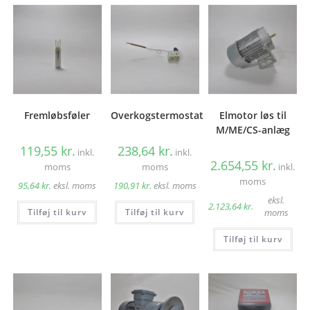
Fremløbsføler
Overkogstermostat
Elmotor løs til
M/ME/CS-anlæg
119,55
kr.
238,64
kr.
inkl.
inkl.
2.654,55
kr.
moms
moms
inkl.
moms
95,64
kr.
eksl. moms
190,91
kr.
eksl. moms
eksl.
2.123,64
kr.
Tilføj til kurv
Tilføj til kurv
moms
Tilføj til kurv