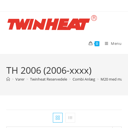
Skip
to
content
Menu
0
TH 2006 (2006-xxxx)
>
Varer
>
Twinheat Reservedele
>
Combi Anlæg
>
M20 med magas