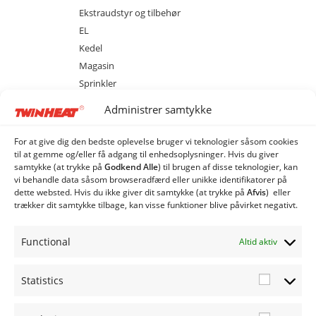
Ekstraudstyr og tilbehør
EL
Kedel
Magasin
Sprinkler
M40 med magasin
Administrer samtykke
M80 med magasin
MCS 20 med cellesluse
For at give dig den bedste oplevelse bruger vi teknologier såsom cookies
MCS 40 med cellesluse
til at gemme og/eller få adgang til enhedsoplysninger. Hvis du giver
samtykke (at trykke på
Godkend Alle
) til brugen af ​​disse teknologier, kan
MCS 80 med cellesluse
vi behandle data såsom browseradfærd eller unikke identifikatorer på
ME 20 med spjældhus
dette websted. Hvis du ikke giver dit samtykke (at trykke på
Afvis
) eller
trækker dit samtykke tilbage, kan visse funktioner blive påvirket negativt.
ME 40 med spjældhus
ME 80 med spjældhus
Functional
Altid aktiv
Industri Anlæg
Siloer og snegle
Statistics
Statistic