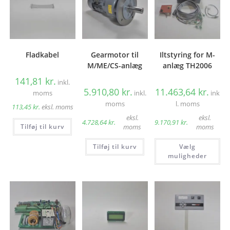
Fladkabel
Gearmotor til
Iltstyring for M-
M/ME/CS-anlæg
anlæg TH2006
141,81
kr.
inkl.
5.910,80
kr.
11.463,64
kr.
moms
inkl.
ink
moms
l. moms
113,45
kr.
eksl. moms
eksl.
eksl.
4.728,64
kr.
9.170,91
kr.
Tilføj til kurv
moms
moms
De
Tilføj til kurv
Vælg
va
ha
muligheder
fle
var
Mu
ka
væ
på
va