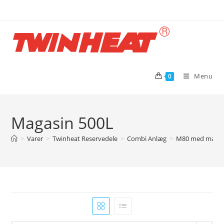
Skip
to
content
Menu
0
Magasin 500L
>
Varer
>
Twinheat Reservedele
>
Combi Anlæg
>
M80 med magas