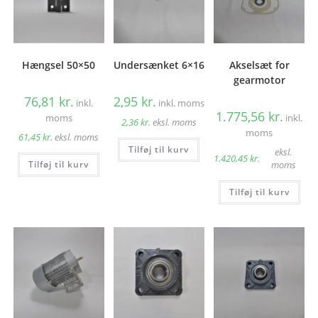
Hængsel 50×50
Undersænket 6×16
Akselsæt for
gearmotor
76,81
kr.
2,95
kr.
inkl.
inkl. moms
1.775,56
kr.
moms
inkl.
2,36
kr.
eksl. moms
moms
61,45
kr.
eksl. moms
Tilføj til kurv
eksl.
1.420,45
kr.
Tilføj til kurv
moms
Tilføj til kurv