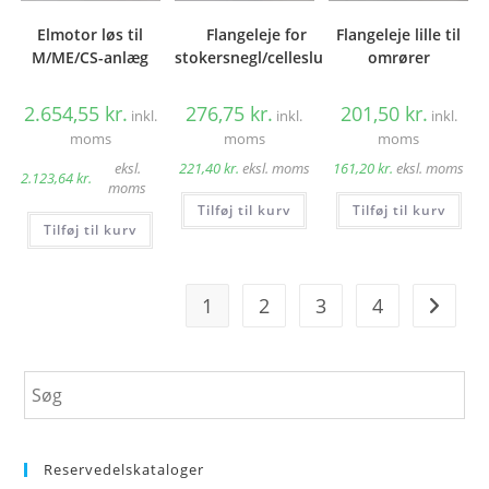
Elmotor løs til
Flangeleje for
Flangeleje lille til
M/ME/CS-anlæg
stokersnegl/cellesluse
omrører
2.654,55
kr.
276,75
kr.
201,50
kr.
inkl.
inkl.
inkl.
moms
moms
moms
eksl.
221,40
kr.
eksl. moms
161,20
kr.
eksl. moms
2.123,64
kr.
moms
Tilføj til kurv
Tilføj til kurv
Tilføj til kurv
1
2
3
4
Reservedelskataloger