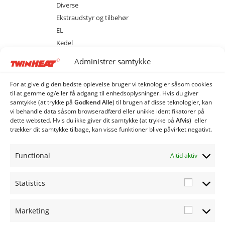
Diverse
Ekstraudstyr og tilbehør
EL
Kedel
Magasin
Administrer samtykke
Sprinkler
MCS 20 med cellesluse
For at give dig den bedste oplevelse bruger vi teknologier såsom cookies
MCS 40 med cellesluse
til at gemme og/eller få adgang til enhedsoplysninger. Hvis du giver
samtykke (at trykke på
Godkend Alle
) til brugen af ​​disse teknologier, kan
MCS 80 med cellesluse
vi behandle data såsom browseradfærd eller unikke identifikatorer på
ME 20 med spjældhus
dette websted. Hvis du ikke giver dit samtykke (at trykke på
Afvis
) eller
trækker dit samtykke tilbage, kan visse funktioner blive påvirket negativt.
ME 40 med spjældhus
ME 80 med spjældhus
Functional
Altid aktiv
Industri Anlæg
Siloer og snegle
Statistics
Statistic
Marketing
Marketi