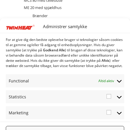
MCS 80 med cellesluse
ME 20 med spjældhus
Brænder
Diverse
Administrer samtykke
Ekstraudstyr og tilbehør
EL
For at give dig den bedste oplevelse bruger vi teknologier såsom cookies
Kedel
til at gemme og/eller få adgang til enhedsoplysninger. Hvis du giver
samtykke (at trykke på
Godkend Alle
) til brugen af ​​disse teknologier, kan
Sprinkler
vi behandle data såsom browseradfærd eller unikke identifikatorer på
stoker
dette websted. Hvis du ikke giver dit samtykke (at trykke på
Afvis
) eller
trækker dit samtykke tilbage, kan visse funktioner blive påvirket negativt.
ME 40 med spjældhus
ME 80 med spjældhus
Functional
Altid aktiv
Industri Anlæg
Siloer og snegle
Statistics
Statistic
Marketing
Marketi
FØLG OS
TWINHEA
NYHEDSB