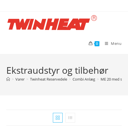
Skip
to
content
Menu
0
Ekstraudstyr og tilbehør
>
Varer
>
Twinheat Reservedele
>
Combi Anlæg
>
ME 20 med spj