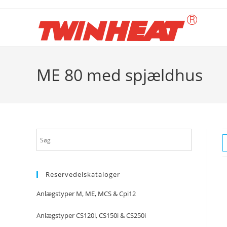
Skip
to
content
ME 80 med spjældhus
Reservedelskataloger
Anlægstyper M, ME, MCS & Cpi12
Anlægstyper CS120i, CS150i & CS250i