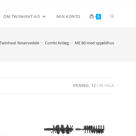
Toggle
OM TWINHEAT A/S
MIN KONTO
0
website
Twinheat Reservedele
>
Combi Anlæg
>
ME 80 med spjældhus
search
VISNING:
12
24
ALLE