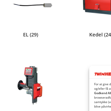
EL
(29)
Kedel
(24
For at give 
og/eller få 
Godkend Al
browseradfær
samtykke (a
blive påvirk