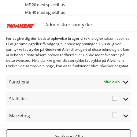
ME 20 med spjældhus
ME 40 med spjældhus
ME 80 med spjældhus
Administrer samtykke
Brænder
Diverse
For at give dig den bedste oplevelse bruger vi teknologier såsom cookies
Ekstraudstyr og tilbehør
til at gemme og/eller få adgang til enhedsoplysninger. Hvis du giver
samtykke (at trykke på
Godkend Alle
) til brugen af ​​disse teknologier, kan
EL
vi behandle data såsom browseradfærd eller unikke identifikatorer på
Kedel
dette websted. Hvis du ikke giver dit samtykke (at trykke på
Afvis
) eller
trækker dit samtykke tilbage, kan visse funktioner blive påvirket negativt.
Sprinkler
stoker
Functional
Altid aktiv
Industri Anlæg
Siloer og snegle
Statistics
Statistic
Marketing
Marketi
FØLG OS
TWINHEA
NYHEDSB
Godkend Alle