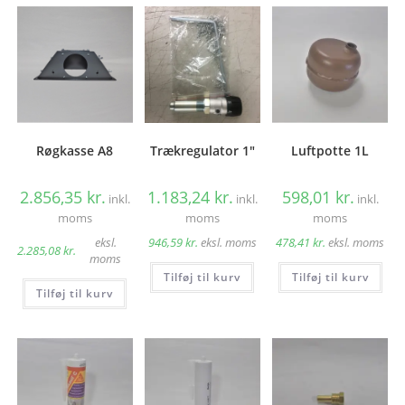
kan
vælges
på
varesiden
Røgkasse A8
Trækregulator 1″
Luftpotte 1L
2.856,35
kr.
1.183,24
kr.
598,01
kr.
inkl.
inkl.
inkl.
moms
moms
moms
eksl.
946,59
kr.
eksl. moms
478,41
kr.
eksl. moms
2.285,08
kr.
moms
Tilføj til kurv
Tilføj til kurv
Tilføj til kurv