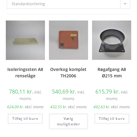
Standardsortering
Isoleringssten A8
Overkog komplet
Røgafgang A8
renselåge
TH2006
Ø215 mm
780,11
kr.
540,69
kr.
615,79
kr.
inkl.
inkl.
inkl.
moms
moms
moms
624,09
kr.
eksl. moms
432,55
kr.
eksl. moms
492,63
kr.
eksl. moms
Dette
Tilføj til kurv
Vælg
Tilføj til kurv
vare
har
muligheder
flere
varianter.
Mulighederne