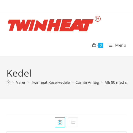
Skip
to
content
Menu
0
Kedel
>
Varer
>
Twinheat Reservedele
>
Combi Anlæg
>
ME 80 med spj