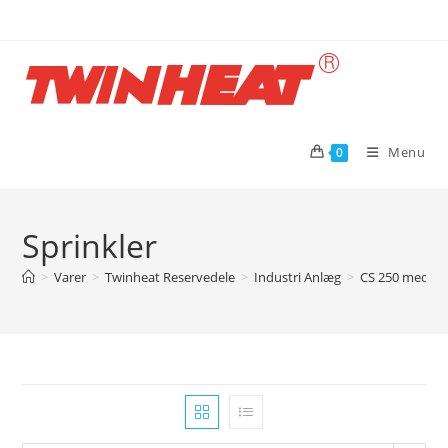
Skip
to
content
Menu
0
Sprinkler
>
Varer
>
Twinheat Reservedele
>
Industri Anlæg
>
CS 250 med cel