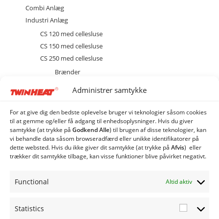
Combi Anlæg
Industri Anlæg
CS 120 med cellesluse
CS 150 med cellesluse
CS 250 med cellesluse
Brænder
Diverse
Administrer samtykke
Ekstraudstyr og tilbehør
EL
For at give dig den bedste oplevelse bruger vi teknologier såsom cookies
Kedel
til at gemme og/eller få adgang til enhedsoplysninger. Hvis du giver
samtykke (at trykke på
Godkend Alle
) til brugen af ​​disse teknologier, kan
Sprinkler
vi behandle data såsom browseradfærd eller unikke identifikatorer på
stoker
dette websted. Hvis du ikke giver dit samtykke (at trykke på
Afvis
) eller
trækker dit samtykke tilbage, kan visse funktioner blive påvirket negativt.
CSE 120 med spjældhus
CSE 150 med spjældhus
Functional
Altid aktiv
CSE 250 med spjældhus
Siloer og snegle
Statistics
Statistic