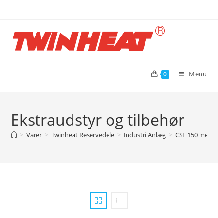
Skip
to
content
Menu
0
Ekstraudstyr og tilbehør
>
Varer
>
Twinheat Reservedele
>
Industri Anlæg
>
CSE 150 med s