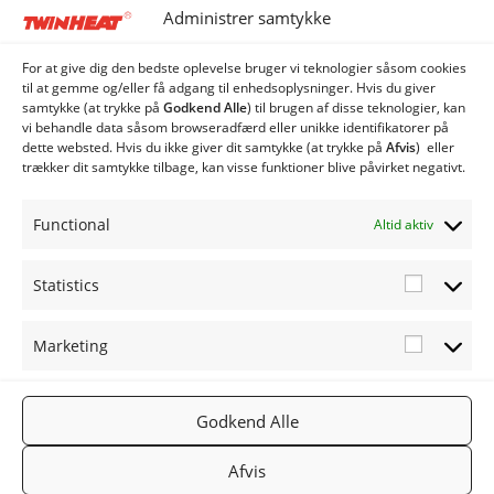
CSE 150 med spjældhus
Administrer samtykke
Brænder
Diverse
For at give dig den bedste oplevelse bruger vi teknologier såsom cookies
Ekstraudstyr og tilbehør
til at gemme og/eller få adgang til enhedsoplysninger. Hvis du giver
samtykke (at trykke på
Godkend Alle
) til brugen af ​​disse teknologier, kan
EL
vi behandle data såsom browseradfærd eller unikke identifikatorer på
Kedel
dette websted. Hvis du ikke giver dit samtykke (at trykke på
Afvis
) eller
trækker dit samtykke tilbage, kan visse funktioner blive påvirket negativt.
Sprinkler
Stoker
Functional
Altid aktiv
CSE 250 med spjældhus
Siloer og snegle
Statistics
Statistic
Marketing
Marketi
FØLG OS
TWINHEA
NYHEDSB
Godkend Alle
2019
PÅ:
T.DK
REV
TWINHEA
Facebook
Gå til
Tilmeld
Afvis
T
Twinheat.
nyhedsbr