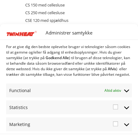
CS 150 med cellesluse
CS 250 med cellesluse
CSE 120 med spjældhus
CSE 150 med spjældhus
Administrer samtykke
Brænder
Diverse
For at give dig den bedste oplevelse bruger vi teknologier såsom cookies
Ekstraudstyr og tilbehør
til at gemme og/eller få adgang til enhedsoplysninger. Hvis du giver
samtykke (at trykke på
Godkend Alle
) til brugen af ​​disse teknologier, kan
EL
vi behandle data såsom browseradfærd eller unikke identifikatorer på
Kedel
dette websted. Hvis du ikke giver dit samtykke (at trykke på
Afvis
) eller
trækker dit samtykke tilbage, kan visse funktioner blive påvirket negativt.
Sprinkler
Stoker
Functional
Altid aktiv
CSE 250 med spjældhus
Siloer og snegle
Statistics
Statistic
Marketing
Marketi