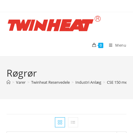
Skip
to
content
Menu
0
Røgrør
>
Varer
>
Twinheat Reservedele
>
Industri Anlæg
>
CSE 150 med s