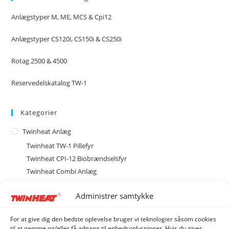
Anlægstyper M, ME, MCS & Cpi12
Anlægstyper CS120i, CS150i & CS250i
Rotag 2500 & 4500
Reservedelskatalog TW-1
Kategorier
Twinheat Anlæg
Twinheat TW-1 Pillefyr
Twinheat CPI-12 Biobrændselsfyr
Twinheat Combi Anlæg
Type M med magasin
Administrer samtykke
Type MCS med cellesluse
MCS20 Biobrændselsanlæg
For at give dig den bedste oplevelse bruger vi teknologier såsom cookies
MCS40 Biobrændselsanlæg
til at gemme og/eller få adgang til enhedsoplysninger. Hvis du giver