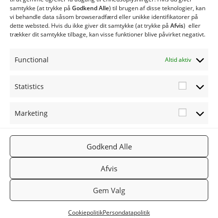
samtykke (at trykke på
Godkend Alle
) til brugen af ​​disse teknologier, kan
MCS80 Biobrændselsanlæg
vi behandle data såsom browseradfærd eller unikke identifikatorer på
Type ME med spjældhus
dette websted. Hvis du ikke giver dit samtykke (at trykke på
Afvis
) eller
Twinheat Industri Anlæg
trækker dit samtykke tilbage, kan visse funktioner blive påvirket negativt.
Twinheat Siloer og Transportsnegle
Øvrige produkter
Functional
Altid aktiv
Twinheat Reservedele
Statistics
Statistic
Marketing
Marketi
FØLG OS
TWINHEA
NYHEDSB
Godkend Alle
2019
PÅ:
T.DK
REV
TWINHEA
Facebook
Gå til
Tilmeld
Afvis
T
Twinheat.
nyhedsbr
Gem Valg
dk
ev
Cookiepolitik
Persondatapolitik