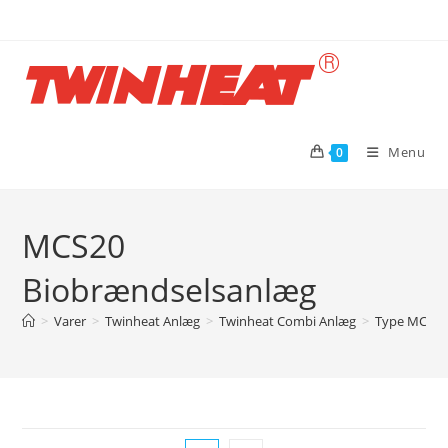
Skip
to
content
Menu
0
MCS20
Biobrændselsanlæg
>
Varer
>
Twinheat Anlæg
>
Twinheat Combi Anlæg
>
Type MCS me