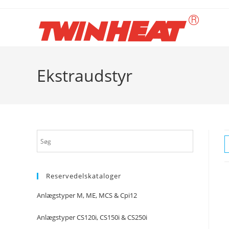
Skip
to
content
Ekstraudstyr
Reservedelskataloger
Anlægstyper M, ME, MCS & Cpi12
Anlægstyper CS120i, CS150i & CS250i