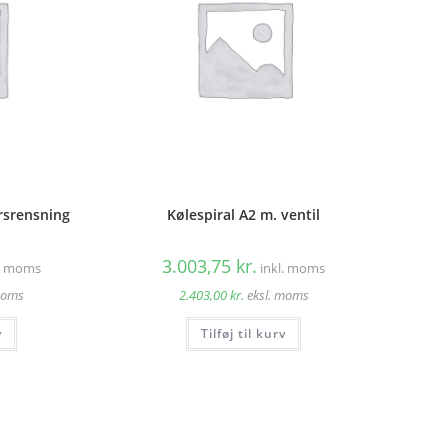
rsrensning
Kølespiral A2 m. ventil
3.003,75
kr.
l. moms
inkl. moms
moms
2.403,00
kr.
eksl. moms
v
Tilføj til kurv