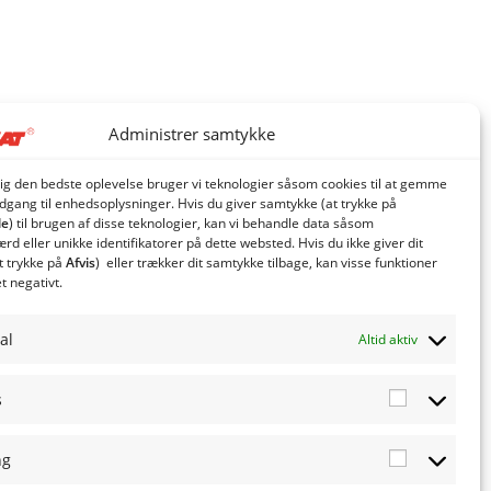
Administrer samtykke
dig den bedste oplevelse bruger vi teknologier såsom cookies til at gemme
adgang til enhedsoplysninger. Hvis du giver samtykke (at trykke på
le
) til brugen af ​​disse teknologier, kan vi behandle data såsom
d eller unikke identifikatorer på dette websted. Hvis du ikke giver dit
t trykke på
Afvis
) eller trækker dit samtykke tilbage, kan visse funktioner
et negativt.
al
Altid aktiv
s
Statistics
ng
Marketing