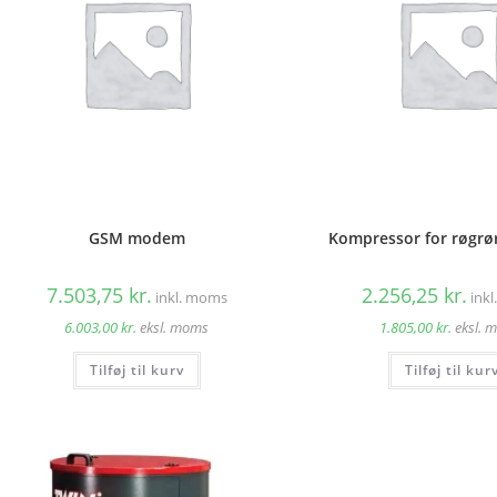
GSM modem
Kompressor for røgrø
7.503,75
kr.
2.256,25
kr.
inkl. moms
ink
6.003,00
kr.
eksl. moms
1.805,00
kr.
eksl. 
Tilføj til kurv
Tilføj til kur