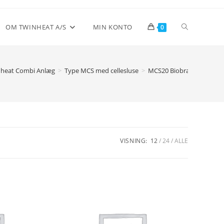
Toggle
OM TWINHEAT A/S
MIN KONTO
0
website
nheat Combi Anlæg
>
Type MCS med cellesluse
>
MCS20 Biobrændselsanl
search
VISNING:
12
24
ALLE