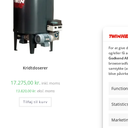
For at give 
og/eller få 
Godkend Al
browseradfær
Kridtdoserer
samtykke (a
blive påvirk
17.275,00
kr.
inkl. moms
Function
13.820,00
kr.
eksl. moms
Tilføj til kurv
Statistic
Marketi