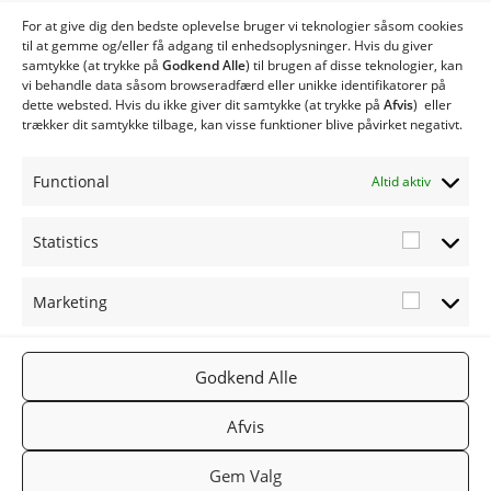
Type ME med spjældhus
For at give dig den bedste oplevelse bruger vi teknologier såsom cookies
ME20 Biobrændselsanlæg
til at gemme og/eller få adgang til enhedsoplysninger. Hvis du giver
samtykke (at trykke på
Godkend Alle
) til brugen af ​​disse teknologier, kan
ME40 Biobrændselsanlæg
vi behandle data såsom browseradfærd eller unikke identifikatorer på
ME80 Biobrændselsanlæg
dette websted. Hvis du ikke giver dit samtykke (at trykke på
Afvis
) eller
Twinheat Industri Anlæg
trækker dit samtykke tilbage, kan visse funktioner blive påvirket negativt.
Twinheat Siloer og Transportsnegle
Øvrige produkter
Functional
Altid aktiv
Twinheat Reservedele
Statistics
Statistic
Marketing
Marketi
FØLG OS
TWINHEA
NYHEDSB
Godkend Alle
2019
PÅ:
T.DK
REV
TWINHEA
Facebook
Gå til
Tilmeld
Afvis
T
Twinheat.
nyhedsbr
Gem Valg
dk
ev