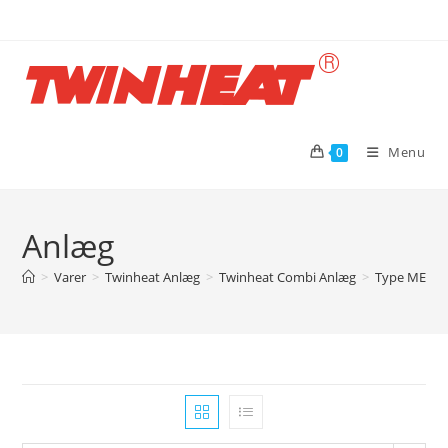
Skip
to
content
Menu
0
Anlæg
>
Varer
>
Twinheat Anlæg
>
Twinheat Combi Anlæg
>
Type ME me