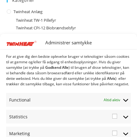
Kategorier
Twinheat Anlæg
Twinheat TW-1 Pillefyr
Twinheat CPI-12 Biobrændselsfyr
Twinheat Combi Anlæg
Administrer samtykke
Twinheat Industri Anlæg
Type CS med cellesluse
For at give dig den bedste oplevelse bruger vi teknologier såsom cookies
Type CSE med spjældhus
til at gemme og/eller få adgang til enhedsoplysninger. Hvis du giver
samtykke (at trykke på
Godkend Alle
) til brugen af ​​disse teknologier, kan
CSE 120 Biobrændelsanlæg
vi behandle data såsom browseradfærd eller unikke identifikatorer på
CSE 150 Biobrændselsanlæg
dette websted. Hvis du ikke giver dit samtykke (at trykke på
Afvis
) eller
CSE 250 Biobrændselsanlæg
trækker dit samtykke tilbage, kan visse funktioner blive påvirket negativt.
Twinheat Siloer og Transportsnegle
Øvrige produkter
Functional
Altid aktiv
Twinheat Reservedele
Statistics
Statistic
Marketing