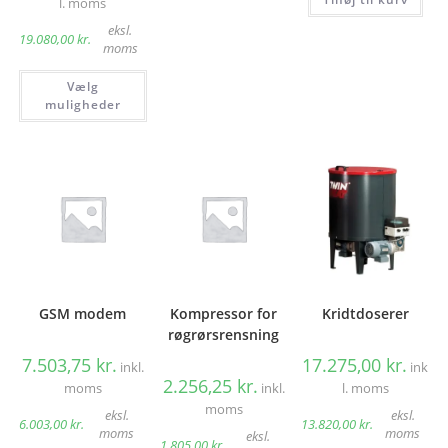
l. moms
eksl.
19.080,00
kr.
moms
Dette
Vælg
vare
har
muligheder
flere
varianter.
Mulighederne
kan
vælges
på
varesiden
GSM modem
Kompressor for
Kridtdoserer
røgrørsrensning
7.503,75
kr.
17.275,00
kr.
inkl.
ink
2.256,25
kr.
moms
inkl.
l. moms
moms
eksl.
eksl.
6.003,00
kr.
13.820,00
kr.
moms
moms
eksl.
1.805,00
kr.