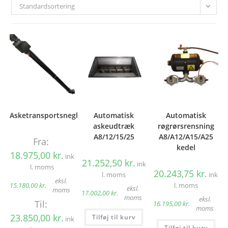
Standardsortering
Asketransportsnegl
Automatisk
Automatisk
askeudtræk
røgrørsrensning
A8/12/15/25
A8/A12/A15/A25
Fra:
kedel
18.975,00
kr.
ink
21.252,50
kr.
ink
l. moms
20.243,75
kr.
l. moms
ink
eksl.
15.180,00
kr.
l. moms
eksl.
moms
17.002,00
kr.
moms
eksl.
Til:
16.195,00
kr.
moms
23.850,00
kr.
Tilføj til kurv
ink
Tilføj til kurv