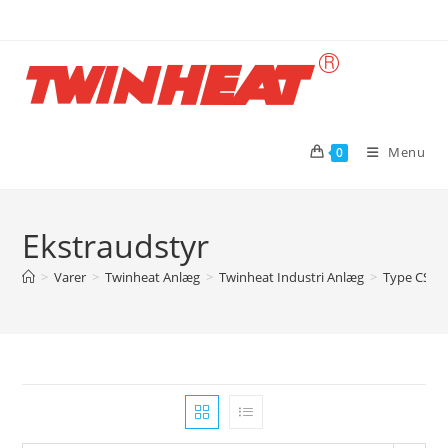
Skip
to
content
Menu
0
Ekstraudstyr
>
Varer
>
Twinheat Anlæg
>
Twinheat Industri Anlæg
>
Type CSE 