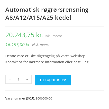
Automatisk røgrørsrensning
A8/A12/A15/A25 kedel
20.243,75
kr.
inkl. moms
16.195,00
kr.
eksl. moms
Denne vare er ikke tilgængelig på vores webshop.
Kontakt os for nærmere information eller bestilling.
Automatisk
-
+
TILFØJ TIL KURV
røgrørsrensning
A8/A12/A15/A25
kedel
Varenummer (SKU):
3006000-00
antal