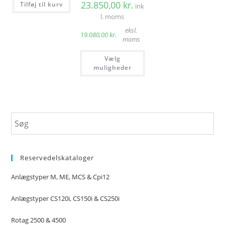
23.850,00
kr.
Tilføj til kurv
ink
l. moms
eksl.
19.080,00
kr.
moms
Dette
Vælg
vare
har
muligheder
flere
varianter.
Mulighederne
kan
vælges
på
varesiden
Reservedelskataloger
Anlægstyper M, ME, MCS & Cpi12
Anlægstyper CS120i, CS150i & CS250i
Rotag 2500 & 4500