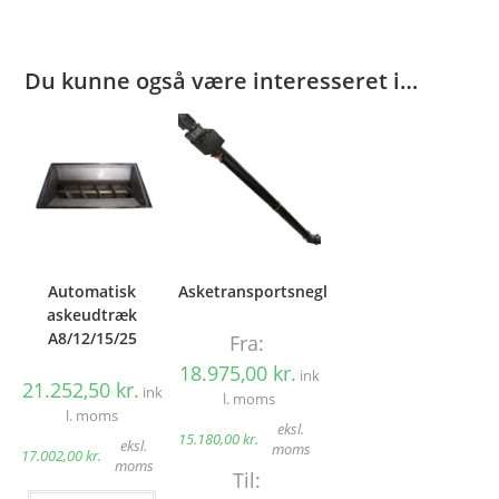
Du kunne også være interesseret i…
Automatisk
Asketransportsnegl
askeudtræk
A8/12/15/25
Fra:
18.975,00
kr.
ink
21.252,50
kr.
ink
l. moms
l. moms
eksl.
15.180,00
kr.
eksl.
moms
17.002,00
kr.
moms
Til: