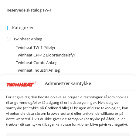
Reservedelskatalog TW-1
Kategorier
Twinheat Anlæg
Twinheat TW-1 Pillefyr
Twinheat CPI-12 Biobrændselsfyr
Twinheat Combi Anlæg
Twinheat Industri Anlæg
Type CS med cellesluse
Administrer samtykke
Type CSE med spjældhus
CSE 120 Biobrændelsanlæg
For at give dig den bedste oplevelse bruger vi teknologier såsom cookies
CSE 150 Biobrændselsanlæg
til at gemme og/eller få adgang til enhedsoplysninger. Hvis du giver
samtykke (at trykke på
Godkend Alle
) til brugen af ​​disse teknologier, kan
CSE 250 Biobrændselsanlæg
vi behandle data såsom browseradfærd eller unikke identifikatorer på
Twinheat Siloer og Transportsnegle
dette websted. Hvis du ikke giver dit samtykke (at trykke på
Afvis
) eller
trækker dit samtykke tilbage, kan visse funktioner blive påvirket negativt.
Øvrige produkter
Twinheat Reservedele