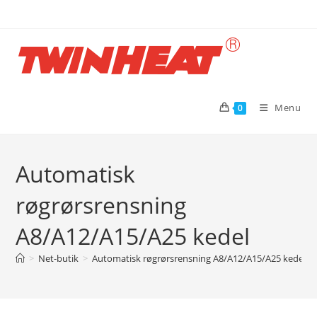
Skip
to
content
Menu
0
Automatisk
røgrørsrensning
A8/A12/A15/A25 kedel
>
Net-butik
>
Automatisk røgrørsrensning A8/A12/A15/A25 kedel