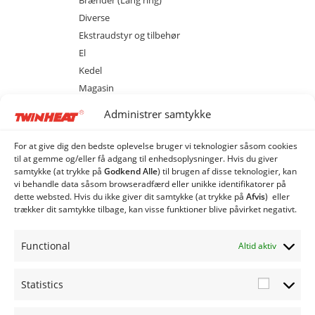
Brænder (Lang ring)
Diverse
Ekstraudstyr og tilbehør
El
Kedel
Magasin
Sprinkler
Administrer samtykke
M80 med magasin
MCS 20 med cellesluse
For at give dig den bedste oplevelse bruger vi teknologier såsom cookies
MCS 40 med cellesluse
til at gemme og/eller få adgang til enhedsoplysninger. Hvis du giver
samtykke (at trykke på
Godkend Alle
) til brugen af ​​disse teknologier, kan
MCS 80 med cellesluse
vi behandle data såsom browseradfærd eller unikke identifikatorer på
ME 20 med spjældhus
dette websted. Hvis du ikke giver dit samtykke (at trykke på
Afvis
) eller
trækker dit samtykke tilbage, kan visse funktioner blive påvirket negativt.
ME 40 med spjældhus
ME 80 med spjældhus
Functional
Altid aktiv
Industri Anlæg
Siloer og snegle
Statistics
Statistic