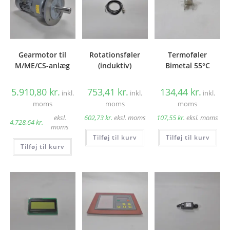
Gearmotor til
Rotationsføler
Termoføler
M/ME/CS-anlæg
(induktiv)
Bimetal 55°C
5.910,80
kr.
753,41
kr.
134,44
kr.
inkl.
inkl.
inkl.
moms
moms
moms
eksl.
602,73
kr.
eksl. moms
107,55
kr.
eksl. moms
4.728,64
kr.
moms
Tilføj til kurv
Tilføj til kurv
Tilføj til kurv