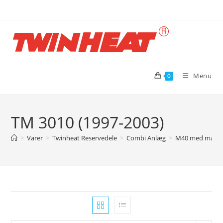
Skip
to
content
Menu
0
TM 3010 (1997-2003)
>
Varer
>
Twinheat Reservedele
>
Combi Anlæg
>
M40 med magas