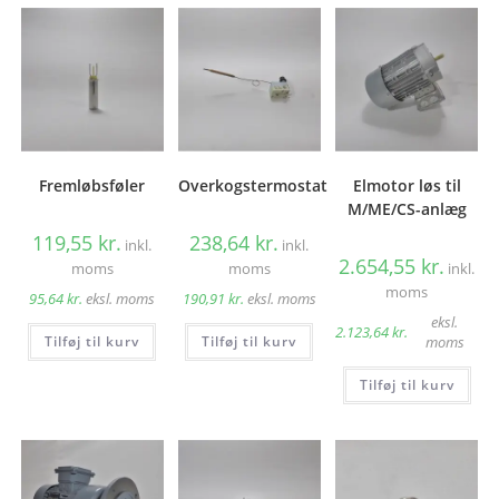
Fremløbsføler
Overkogstermostat
Elmotor løs til
M/ME/CS-anlæg
119,55
kr.
238,64
kr.
inkl.
inkl.
2.654,55
kr.
moms
moms
inkl.
moms
95,64
kr.
eksl. moms
190,91
kr.
eksl. moms
eksl.
2.123,64
kr.
Tilføj til kurv
Tilføj til kurv
moms
Tilføj til kurv