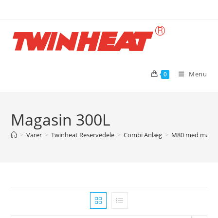
Skip
to
content
Menu
0
Magasin 300L
>
Varer
>
Twinheat Reservedele
>
Combi Anlæg
>
M80 med magas