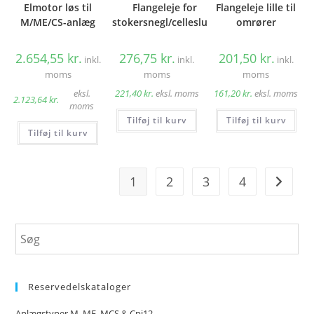
Elmotor løs til
Flangeleje for
Flangeleje lille til
M/ME/CS-anlæg
stokersnegl/cellesluse
omrører
2.654,55
kr.
276,75
kr.
201,50
kr.
inkl.
inkl.
inkl.
moms
moms
moms
eksl.
221,40
kr.
eksl. moms
161,20
kr.
eksl. moms
2.123,64
kr.
moms
Tilføj til kurv
Tilføj til kurv
Tilføj til kurv
1
2
3
4
Reservedelskataloger
Anlægstyper M, ME, MCS & Cpi12