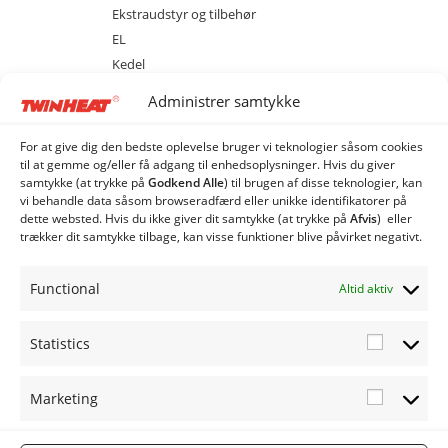
Ekstraudstyr og tilbehør
EL
Kedel
Magasin
Administrer samtykke
Sprinkler
MCS 20 med cellesluse
For at give dig den bedste oplevelse bruger vi teknologier såsom cookies
MCS 40 med cellesluse
til at gemme og/eller få adgang til enhedsoplysninger. Hvis du giver
samtykke (at trykke på
Godkend Alle
) til brugen af ​​disse teknologier, kan
MCS 80 med cellesluse
vi behandle data såsom browseradfærd eller unikke identifikatorer på
ME 20 med spjældhus
dette websted. Hvis du ikke giver dit samtykke (at trykke på
Afvis
) eller
trækker dit samtykke tilbage, kan visse funktioner blive påvirket negativt.
ME 40 med spjældhus
ME 80 med spjældhus
Functional
Altid aktiv
Industri Anlæg
Siloer og snegle
Statistics
Statistic
Marketing
Marketi