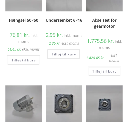
Hængsel 50×50
Undersænket 6×16
Akselsæt for
gearmotor
76,81
kr.
2,95
kr.
inkl.
inkl. moms
1.775,56
kr.
moms
inkl.
2,36
kr.
eksl. moms
moms
61,45
kr.
eksl. moms
Tilføj til kurv
eksl.
1.420,45
kr.
Tilføj til kurv
moms
Tilføj til kurv