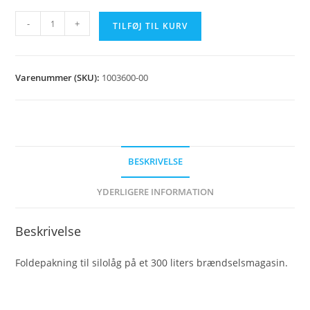
Foldepakning
-
+
TILFØJ TIL KURV
silolåg
300L
antal
Varenummer (SKU):
1003600-00
BESKRIVELSE
YDERLIGERE INFORMATION
Beskrivelse
Foldepakning til silolåg på et 300 liters brændselsmagasin.