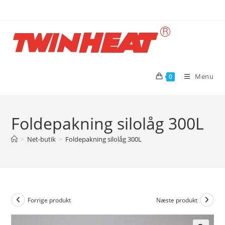
Skip
to
content
Menu
0
Foldepakning silolåg 300L
>
Net-butik
>
Foldepakning silolåg 300L
Forrige produkt
Næste produkt