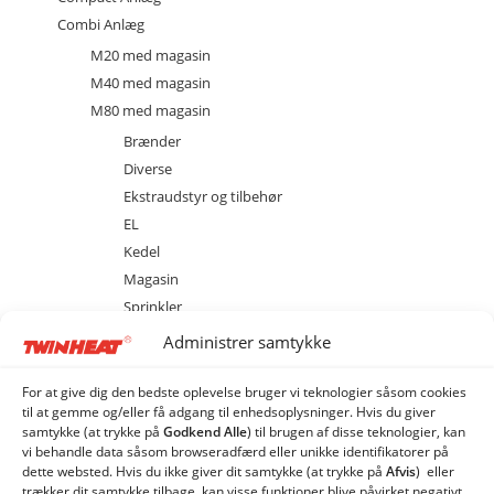
Combi Anlæg
M20 med magasin
M40 med magasin
M80 med magasin
Brænder
Diverse
Ekstraudstyr og tilbehør
EL
Kedel
Magasin
Sprinkler
MCS 20 med cellesluse
Administrer samtykke
MCS 40 med cellesluse
MCS 80 med cellesluse
For at give dig den bedste oplevelse bruger vi teknologier såsom cookies
til at gemme og/eller få adgang til enhedsoplysninger. Hvis du giver
ME 20 med spjældhus
samtykke (at trykke på
Godkend Alle
) til brugen af ​​disse teknologier, kan
ME 40 med spjældhus
vi behandle data såsom browseradfærd eller unikke identifikatorer på
dette websted. Hvis du ikke giver dit samtykke (at trykke på
Afvis
) eller
ME 80 med spjældhus
trækker dit samtykke tilbage, kan visse funktioner blive påvirket negativt.