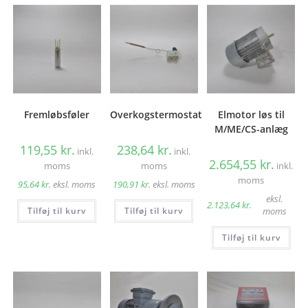
Fremløbsføler
Overkogstermostat
Elmotor løs til
M/ME/CS-anlæg
119,55
kr.
238,64
kr.
inkl.
inkl.
2.654,55
kr.
moms
moms
inkl.
moms
95,64
kr.
eksl. moms
190,91
kr.
eksl. moms
eksl.
2.123,64
kr.
Tilføj til kurv
Tilføj til kurv
moms
Tilføj til kurv