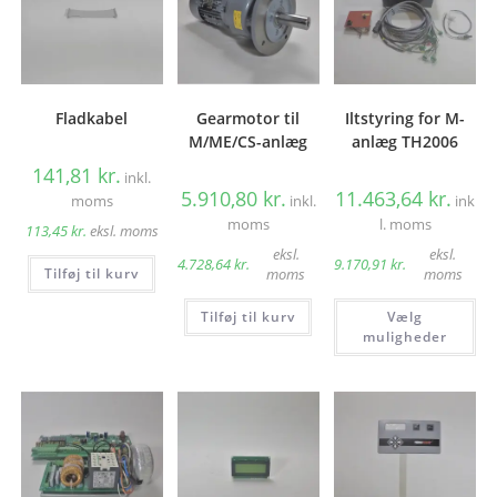
Fladkabel
Gearmotor til
Iltstyring for M-
M/ME/CS-anlæg
anlæg TH2006
141,81
kr.
inkl.
5.910,80
kr.
11.463,64
kr.
moms
inkl.
ink
moms
l. moms
113,45
kr.
eksl. moms
eksl.
eksl.
4.728,64
kr.
9.170,91
kr.
Tilføj til kurv
moms
moms
De
Tilføj til kurv
Vælg
va
ha
muligheder
fle
var
Mu
ka
væ
på
va