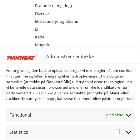
Brænder (Lang ring)
Diverse
Ekstraudstyr og tilbehør
El
Kedel
Magasin
Sprinkler
Administrer samtykke
M80 med magasin
MCS 20 med cellesluse
For at give dig den bedste oplevelse bruger vi teknologier såsom cookies
MCS 40 med cellesluse
til at gemme og/eller få adgang til enhedsoplysninger. Hvis du giver
samtykke (at trykke på
Godkend Alle
) til brugen af ​​disse teknologier, kan
MCS 80 med cellesluse
vi behandle data såsom browseradfærd eller unikke identifikatorer på
ME 20 med spjældhus
dette websted. Hvis du ikke giver dit samtykke (at trykke på
Afvis
) eller
trækker dit samtykke tilbage, kan visse funktioner blive påvirket negativt.
ME 40 med spjældhus
ME 80 med spjældhus
Functional
Altid aktiv
Industri Anlæg
Siloer og snegle
Statistics
Statistic