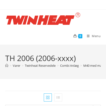
Skip
to
content
Menu
0
TH 2006 (2006-xxxx)
>
Varer
>
Twinheat Reservedele
>
Combi Anlæg
>
M40 med magas