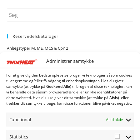
Reservedelskataloger
Anlægstyper M, ME, MCS & Cpi12
Administrer samtykke
Anlægstyper CS120i, CS150i & CS250i
Rotag 2500 & 4500
For at give dig den bedste oplevelse bruger vi teknologier såsom cookies
til at gemme og/eller få adgang til enhedsoplysninger. Hvis du giver
samtykke (at trykke på
Godkend Alle
) til brugen af ​​disse teknologier, kan
Reservedelskatalog TW-1
vi behandle data såsom browseradfærd eller unikke identifikatorer på
dette websted. Hvis du ikke giver dit samtykke (at trykke på
Afvis
) eller
trækker dit samtykke tilbage, kan visse funktioner blive påvirket negativt.
Kategorier
Twinheat Anlæg
Functional
Altid aktiv
Twinheat Reservedele
Statistics