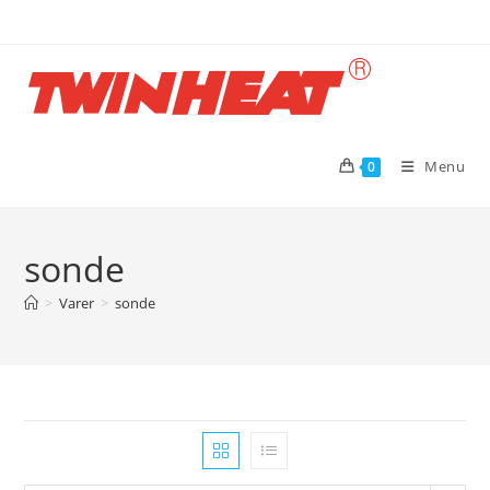
Skip
to
content
Menu
0
sonde
>
Varer
>
sonde