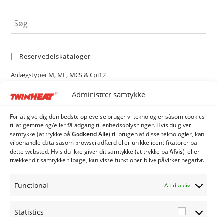
Reservedelskataloger
Anlægstyper M, ME, MCS & Cpi12
Administrer samtykke
Anlægstyper CS120i, CS150i & CS250i
Rotag 2500 & 4500
For at give dig den bedste oplevelse bruger vi teknologier såsom cookies
til at gemme og/eller få adgang til enhedsoplysninger. Hvis du giver
samtykke (at trykke på
Godkend Alle
) til brugen af ​​disse teknologier, kan
Reservedelskatalog TW-1
vi behandle data såsom browseradfærd eller unikke identifikatorer på
dette websted. Hvis du ikke giver dit samtykke (at trykke på
Afvis
) eller
trækker dit samtykke tilbage, kan visse funktioner blive påvirket negativt.
Kategorier
Twinheat Anlæg
Functional
Altid aktiv
Twinheat Reservedele
Statistics