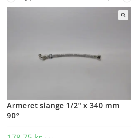
🔍
Armeret slange 1/2″ x 340 mm
90°
178,75
kr.