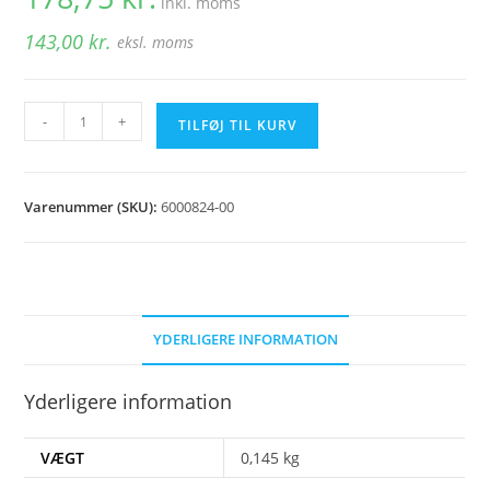
inkl. moms
143,00
kr.
eksl. moms
Armeret
-
+
TILFØJ TIL KURV
slange
1/2"
x
Varenummer (SKU):
6000824-00
340
mm
90°
antal
YDERLIGERE INFORMATION
Yderligere information
VÆGT
0,145 kg