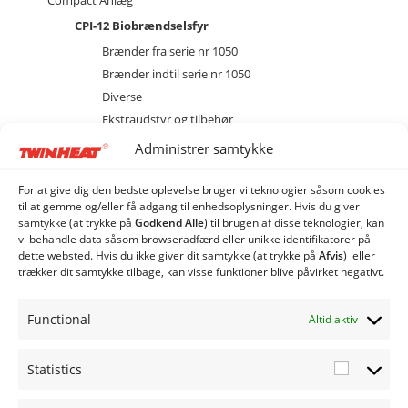
Compact Anlæg
CPI-12 Biobrændselsfyr
Brænder fra serie nr 1050
Brænder indtil serie nr 1050
Diverse
Ekstraudstyr og tilbehør
EL
Administrer samtykke
Kedel
Magasin
For at give dig den bedste oplevelse bruger vi teknologier såsom cookies
til at gemme og/eller få adgang til enhedsoplysninger. Hvis du giver
Sprinkler
samtykke (at trykke på
Godkend Alle
) til brugen af ​​disse teknologier, kan
TW-1 Pillefyr
vi behandle data såsom browseradfærd eller unikke identifikatorer på
dette websted. Hvis du ikke giver dit samtykke (at trykke på
Afvis
) eller
Combi Anlæg
trækker dit samtykke tilbage, kan visse funktioner blive påvirket negativt.
Industri Anlæg
Siloer og snegle
Functional
Altid aktiv
Statistics
Statistic