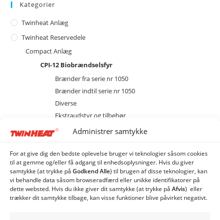
Kategorier
Twinheat Anlæg
Twinheat Reservedele
Compact Anlæg
CPI-12 Biobrændselsfyr
Brænder fra serie nr 1050
Brænder indtil serie nr 1050
Diverse
Ekstraudstyr og tilbehør
EL
Administrer samtykke
Kedel
Magasin
For at give dig den bedste oplevelse bruger vi teknologier såsom cookies
til at gemme og/eller få adgang til enhedsoplysninger. Hvis du giver
Sprinkler
samtykke (at trykke på
Godkend Alle
) til brugen af ​​disse teknologier, kan
TW-1 Pillefyr
vi behandle data såsom browseradfærd eller unikke identifikatorer på
dette websted. Hvis du ikke giver dit samtykke (at trykke på
Afvis
) eller
Combi Anlæg
trækker dit samtykke tilbage, kan visse funktioner blive påvirket negativt.
Industri Anlæg
Siloer og snegle