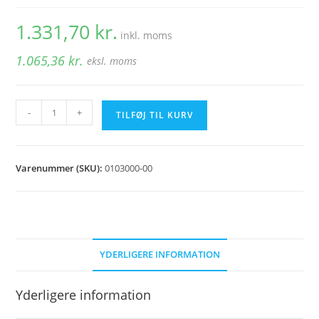
1.331,70
kr.
inkl. moms
1.065,36
kr.
eksl. moms
Blæserhus
-
+
TILFØJ TIL KURV
CPI
12
antal
Varenummer (SKU):
0103000-00
YDERLIGERE INFORMATION
Yderligere information