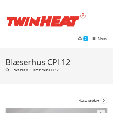
Skip
to
content
Menu
0
Blæserhus CPI 12
>
Net-butik
>
Blæserhus CPI 12
Næste produkt