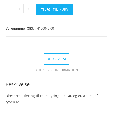
Blæserregulering
-
+
TILFØJ TIL KURV
antal
Varenummer (SKU):
4100040-00
BESKRIVELSE
YDERLIGERE INFORMATION
Beskrivelse
Blæserregulering til relæstyring i 20, 40 og 80 anlæg af
typen M.