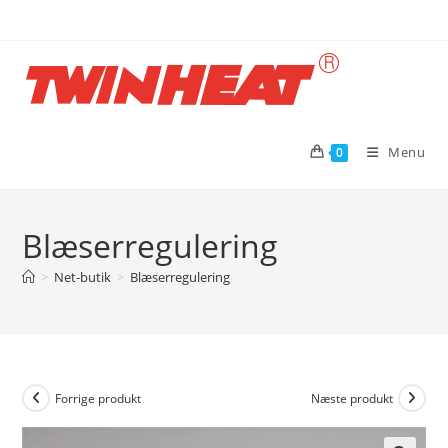
Skip
to
content
Menu
0
Blæserregulering
>
Net-butik
>
Blæserregulering
Forrige produkt
Næste produkt