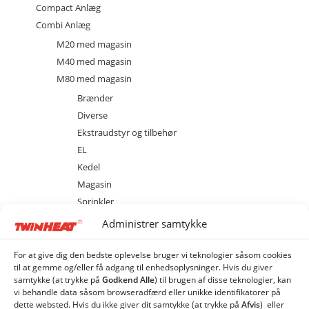
Compact Anlæg
Combi Anlæg
M20 med magasin
M40 med magasin
M80 med magasin
Brænder
Diverse
Ekstraudstyr og tilbehør
EL
Kedel
Magasin
Sprinkler
MCS 20 med cellesluse
Administrer samtykke
MCS 40 med cellesluse
MCS 80 med cellesluse
For at give dig den bedste oplevelse bruger vi teknologier såsom cookies
til at gemme og/eller få adgang til enhedsoplysninger. Hvis du giver
ME 20 med spjældhus
samtykke (at trykke på
Godkend Alle
) til brugen af ​​disse teknologier, kan
ME 40 med spjældhus
vi behandle data såsom browseradfærd eller unikke identifikatorer på
dette websted. Hvis du ikke giver dit samtykke (at trykke på
Afvis
) eller
ME 80 med spjældhus