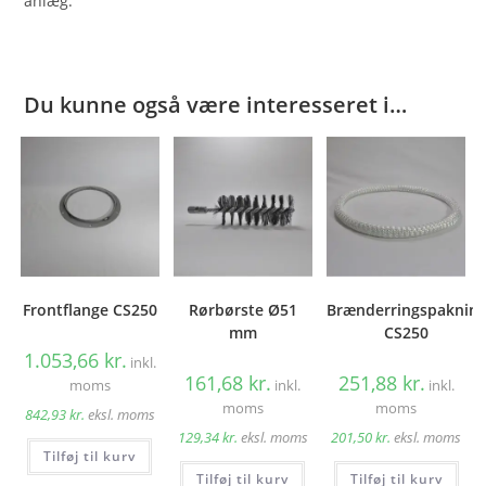
anlæg.
Du kunne også være interesseret i…
Frontflange CS250
Rørbørste Ø51
Brænderringspaknin
mm
CS250
1.053,66
kr.
inkl.
161,68
kr.
251,88
kr.
moms
inkl.
inkl.
moms
moms
842,93
kr.
eksl. moms
129,34
kr.
eksl. moms
201,50
kr.
eksl. moms
Tilføj til kurv
Tilføj til kurv
Tilføj til kurv