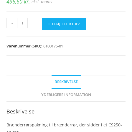
496,60
kr.
eksl. moms
Brænderrørspakning
-
+
TILFØJ TIL KURV
CS250
antal
Varenummer (SKU):
6100175-01
BESKRIVELSE
YDERLIGERE INFORMATION
Beskrivelse
Brænderrørspakning til brænderrør, der sidder i et CS250-