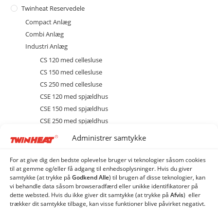
Twinheat Reservedele
Compact Anlæg
Combi Anlæg
Industri Anlæg
CS 120 med cellesluse
CS 150 med cellesluse
CS 250 med cellesluse
CSE 120 med spjældhus
CSE 150 med spjældhus
CSE 250 med spjældhus
Brænder
Administrer samtykke
Diverse
Ekstraudstyr og tilbehør
For at give dig den bedste oplevelse bruger vi teknologier såsom cookies
til at gemme og/eller få adgang til enhedsoplysninger. Hvis du giver
EL
samtykke (at trykke på
Godkend Alle
) til brugen af ​​disse teknologier, kan
Kedel
vi behandle data såsom browseradfærd eller unikke identifikatorer på
dette websted. Hvis du ikke giver dit samtykke (at trykke på
Afvis
) eller
Sprinkler
trækker dit samtykke tilbage, kan visse funktioner blive påvirket negativt.
Stoker