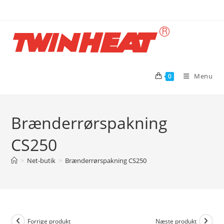
Skip
to
content
Menu
0
Brænderrørspakning
CS250
>
Net-butik
>
Brænderrørspakning CS250
Forrige produkt
Næste produkt