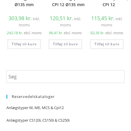
Ø135 mm
CPI 12 Ø135 mm
CPI 12
303,98
kr.
120,51
kr.
115,45
kr.
inkl.
inkl.
inkl.
moms
moms
moms
243,18
kr.
eksl. moms
96,41
kr.
eksl. moms
92,36
kr.
eksl. moms
Tilføj til kurv
Tilføj til kurv
Tilføj til kurv
Reservedelskataloger
Anlægstyper M, ME, MCS & Cpi12
Anlægstyper CS120i, CS150i & CS250i