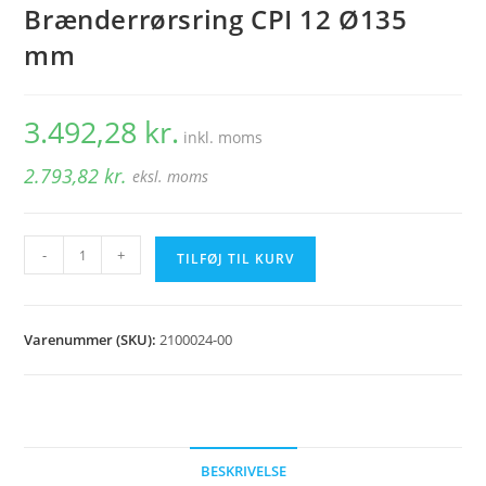
Brænderrørsring CPI 12 Ø135
mm
3.492,28
kr.
inkl. moms
2.793,82
kr.
eksl. moms
Brænderrørsring
-
+
TILFØJ TIL KURV
CPI
12
Ø135
Varenummer (SKU):
2100024-00
mm
antal
BESKRIVELSE