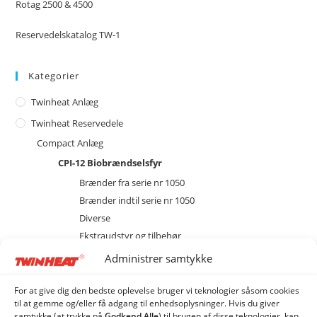
Rotag 2500 & 4500
Reservedelskatalog TW-1
Kategorier
Twinheat Anlæg
Twinheat Reservedele
Compact Anlæg
CPI-12 Biobrændselsfyr
Brænder fra serie nr 1050
Brænder indtil serie nr 1050
Diverse
Ekstraudstyr og tilbehør
EL
Administrer samtykke
Kedel
Magasin
For at give dig den bedste oplevelse bruger vi teknologier såsom cookies
til at gemme og/eller få adgang til enhedsoplysninger. Hvis du giver
Sprinkler
samtykke (at trykke på
Godkend Alle
) til brugen af ​​disse teknologier, kan