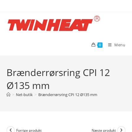
Skip
to
content
Menu
0
Brænderrørsring CPI 12
Ø135 mm
>
Net-butik
>
Brænderrørsring CPI 12 Ø135 mm
Forrige produkt
Næste produkt