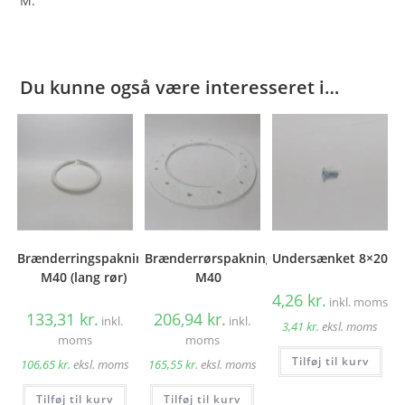
M.
Du kunne også være interesseret i…
Brænderringspakning
Brænderrørspakning
Undersænket 8×20
M40 (lang rør)
M40
4,26
kr.
inkl. moms
133,31
kr.
206,94
kr.
inkl.
inkl.
3,41
kr.
eksl. moms
moms
moms
Tilføj til kurv
106,65
kr.
eksl. moms
165,55
kr.
eksl. moms
Tilføj til kurv
Tilføj til kurv