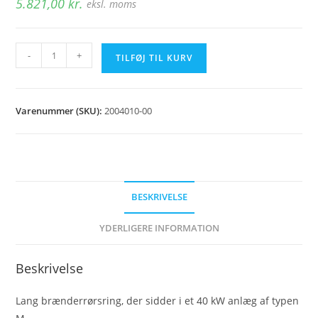
5.821,00
kr.
eksl. moms
Brænderrørsring
-
+
TILFØJ TIL KURV
M40
(lang
rør)
Varenummer (SKU):
2004010-00
antal
BESKRIVELSE
YDERLIGERE INFORMATION
Beskrivelse
Lang brænderrørsring, der sidder i et 40 kW anlæg af typen