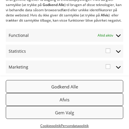
ME 20 med spjældhus
samtykke (at trykke på
Godkend Alle
) til brugen af ​​disse teknologier, kan
ME 40 med spjældhus
vi behandle data såsom browseradfærd eller unikke identifikatorer på
dette websted. Hvis du ikke giver dit samtykke (at trykke på
Afvis
) eller
ME 80 med spjældhus
trækker dit samtykke tilbage, kan visse funktioner blive påvirket negativt.
Industri Anlæg
Siloer og snegle
Functional
Altid aktiv
Statistics
Statistic
Marketing
Marketi
FØLG OS
TWINHEA
NYHEDSB
2019
PÅ:
T.DK
REV
TWINHEA
Facebook
Gå til
Tilmeld
Godkend Alle
T
Twinheat.
nyhedsbr
Afvis
dk
ev
Gem Valg
Cookiepolitik
Persondatapolitik