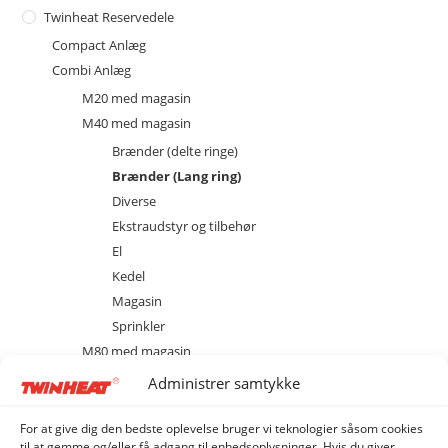
Twinheat Reservedele
Compact Anlæg
Combi Anlæg
M20 med magasin
M40 med magasin
Brænder (delte ringe)
Brænder (Lang ring)
Diverse
Ekstraudstyr og tilbehør
El
Kedel
Magasin
Sprinkler
M80 med magasin
MCS 20 med cellesluse
Administrer samtykke
MCS 40 med cellesluse
MCS 80 med cellesluse
For at give dig den bedste oplevelse bruger vi teknologier såsom cookies
til at gemme og/eller få adgang til enhedsoplysninger. Hvis du giver