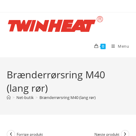
Skip
to
content
Menu
0
Brænderrørsring M40
(lang rør)
>
Net-butik
>
Brænderrørsring M40 (lang rør)
Forrige produkt
Næste produkt