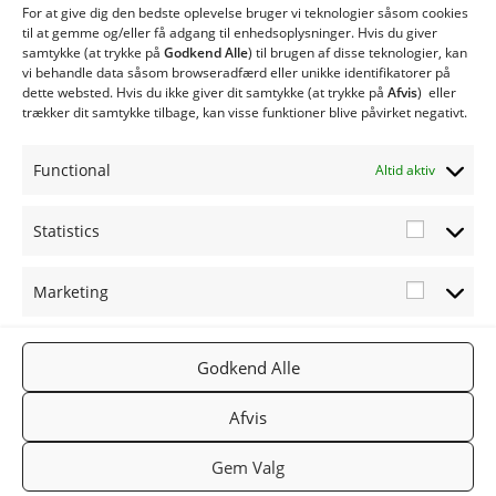
CS150 Biobrændselsanlæg
For at give dig den bedste oplevelse bruger vi teknologier såsom cookies
CS250 Biobrændselsanlæg
til at gemme og/eller få adgang til enhedsoplysninger. Hvis du giver
samtykke (at trykke på
Godkend Alle
) til brugen af ​​disse teknologier, kan
Type CSE med spjældhus
vi behandle data såsom browseradfærd eller unikke identifikatorer på
Twinheat Siloer og Transportsnegle
dette websted. Hvis du ikke giver dit samtykke (at trykke på
Afvis
) eller
trækker dit samtykke tilbage, kan visse funktioner blive påvirket negativt.
Øvrige produkter
Twinheat Reservedele
Functional
Altid aktiv
Statistics
Statistic
Marketing
Marketi
FØLG OS
TWINHEA
NYHEDSB
2019
PÅ:
T.DK
REV
TWINHEA
Facebook
Gå til
Tilmeld
Godkend Alle
T
Twinheat.
nyhedsbr
Afvis
dk
ev
Gem Valg