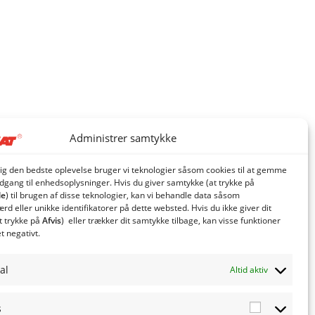
Administrer samtykke
dig den bedste oplevelse bruger vi teknologier såsom cookies til at gemme
adgang til enhedsoplysninger. Hvis du giver samtykke (at trykke på
le
) til brugen af ​​disse teknologier, kan vi behandle data såsom
d eller unikke identifikatorer på dette websted. Hvis du ikke giver dit
t trykke på
Afvis
) eller trækker dit samtykke tilbage, kan visse funktioner
et negativt.
al
Altid aktiv
s