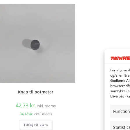
For at give 
og/eller få 
Godkend Al
browseradfær
samtykke (a
Knap til potmeter
blive påvirk
42,73
kr.
inkl. moms
Function
34,18
kr.
eksl. moms
Tilføj til kurv
Statistic