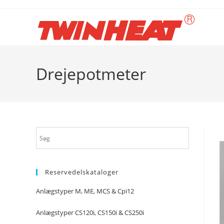
Skip
to
content
Drejepotmeter
Reservedelskataloger
Anlægstyper M, ME, MCS & Cpi12
Anlægstyper CS120i, CS150i & CS250i