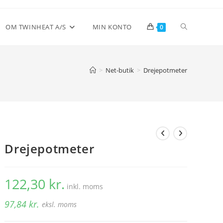
Toggle
OM TWINHEAT A/S
MIN KONTO
0
website
>
Net-butik
>
Drejepotmeter
search
Drejepotmeter
122,30
kr.
inkl. moms
97,84
kr.
eksl. moms