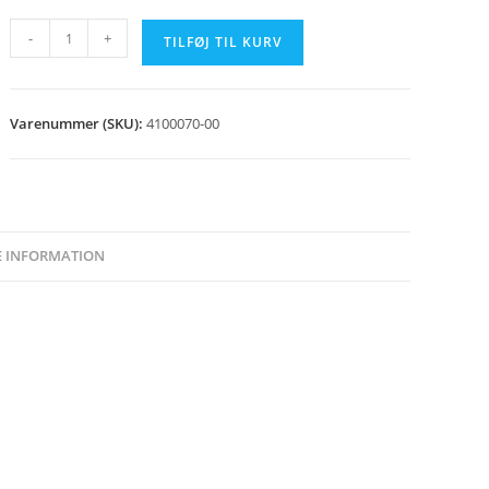
Drejepotmeter
-
+
TILFØJ TIL KURV
antal
Varenummer (SKU):
4100070-00
E INFORMATION