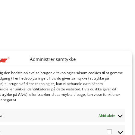
Administrer samtykke
dig den bedste oplevelse bruger vi teknologier såsom cookies til at gemme
adgang til enhedsoplysninger. Hvis du giver samtykke (at trykke på
le
) til brugen af ​​disse teknologier, kan vi behandle data såsom
d eller unikke identifikatorer på dette websted. Hvis du ikke giver dit
t trykke på
Afvis
) eller trækker dit samtykke tilbage, kan visse funktioner
et negativt.
al
Altid aktiv
s