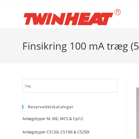
Skip
to
content
Finsikring 100 mA træg (5
Reservedelskataloger
Anlægstyper M, ME, MCS & Cpi12
Anlægstyper CS120i, CS150i & CS250i