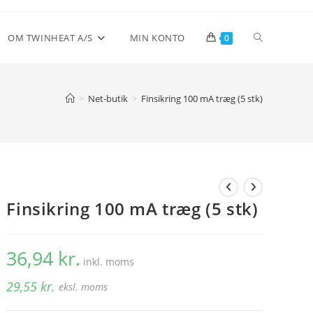
Toggle
OM TWINHEAT A/S
MIN KONTO
0
website
>
Net-butik
>
Finsikring 100 mA træg (5 stk)
search
Finsikring 100 mA træg (5 stk)
36,94
kr.
inkl. moms
29,55
kr.
eksl. moms