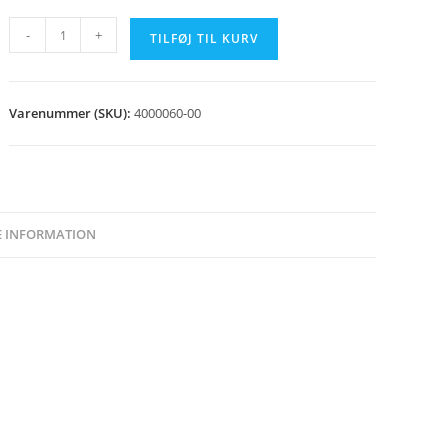
Finsikring
-
+
TILFØJ TIL KURV
100
mA
træg
Varenummer (SKU):
4000060-00
(5
stk)
antal
E INFORMATION