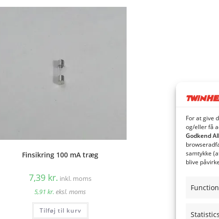
For at give 
og/eller få 
Godkend Al
browseradfær
samtykke (a
Finsikring 100 mA træg
blive påvirk
7,39
kr.
inkl. moms
Function
5,91
kr.
eksl. moms
Tilføj til kurv
Statistic