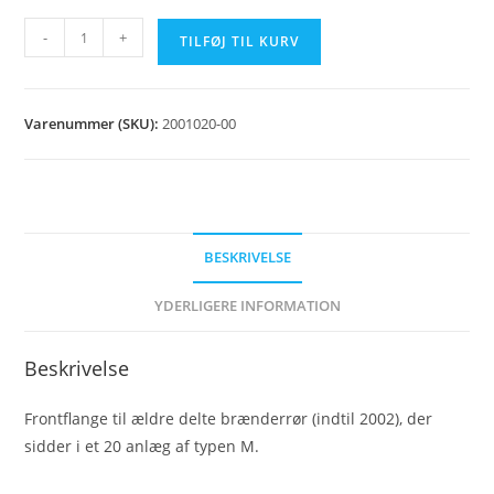
Frontflange
-
+
TILFØJ TIL KURV
Gl.
M20
antal
Varenummer (SKU):
2001020-00
BESKRIVELSE
YDERLIGERE INFORMATION
Beskrivelse
Frontflange til ældre delte brænderrør (indtil 2002), der
sidder i et 20 anlæg af typen M.