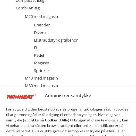
Compact Anlæg
Combi Anlæg
M20 med magasin
Brænder
Diverse
Ekstraudstyr og tilbehør
EL
Kedel
Magasin
Sprinkler
M40 med magasin
M80 med magasin
MCS 20 med cellesluse
Administrer samtykke
MCS 40 med cellesluse
MCS 80 med cellesluse
For at give dig den bedste oplevelse bruger vi teknologier såsom cookies
til at gemme og/eller få adgang til enhedsoplysninger. Hvis du giver
ME 20 med spjældhus
samtykke (at trykke på
Godkend Alle
) til brugen af ​​disse teknologier, kan
ME 40 med spjældhus
vi behandle data såsom browseradfærd eller unikke identifikatorer på
dette websted. Hvis du ikke giver dit samtykke (at trykke på
Afvis
) eller
ME 80 med spjældhus