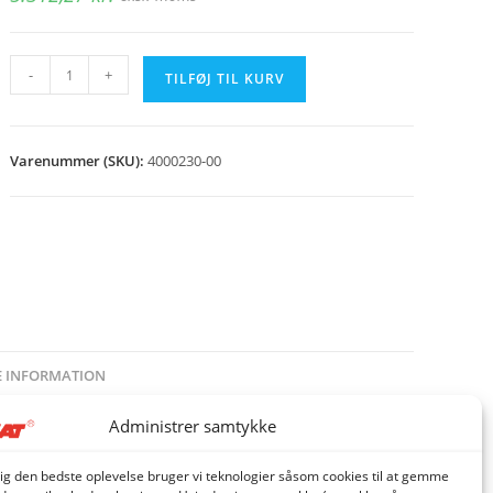
Gearmotor
-
+
TILFØJ TIL KURV
for
cellesluse
til
Varenummer (SKU):
4000230-00
CS
stoker
(gear)
antal
E INFORMATION
Administrer samtykke
dig den bedste oplevelse bruger vi teknologier såsom cookies til at gemme