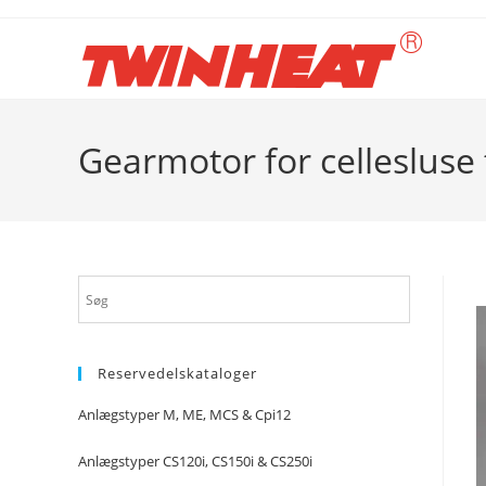
Skip
to
content
Gearmotor for cellesluse t
Reservedelskataloger
Anlægstyper M, ME, MCS & Cpi12
Anlægstyper CS120i, CS150i & CS250i