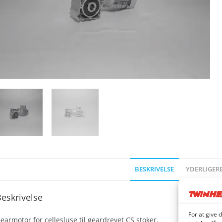
BESKRIVELSE
YDERLIGER
eskrivelse
For at give 
earmotor for cellesluse til geardrevet CS stoker.