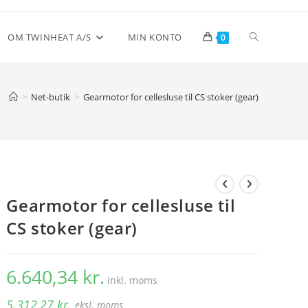
Toggle
OM TWINHEAT A/S
MIN KONTO
0
website
>
Net-butik
>
Gearmotor for cellesluse til CS stoker (gear)
search
Gearmotor for cellesluse til
CS stoker (gear)
6.640,34
kr.
inkl. moms
5.312,27
kr.
eksl. moms