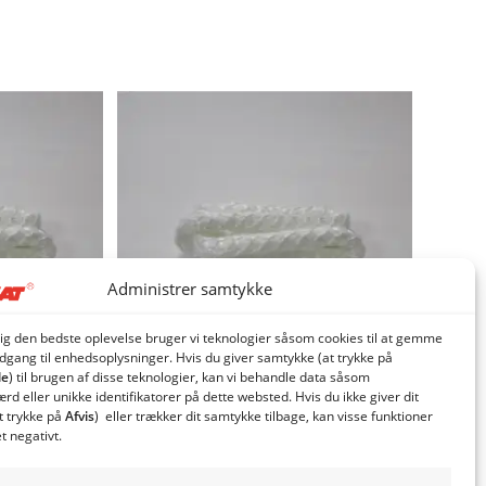
Administrer samtykke
dig den bedste oplevelse bruger vi teknologier såsom cookies til at gemme
adgang til enhedsoplysninger. Hvis du giver samtykke (at trykke på
le
) til brugen af ​​disse teknologier, kan vi behandle data såsom
d eller unikke identifikatorer på dette websted. Hvis du ikke giver dit
t trykke på
Afvis
) eller trækker dit samtykke tilbage, kan visse funktioner
elåge
Glassnor A2/A4 renselåge
et negativt.
143,21
kr.
. moms
inkl. moms