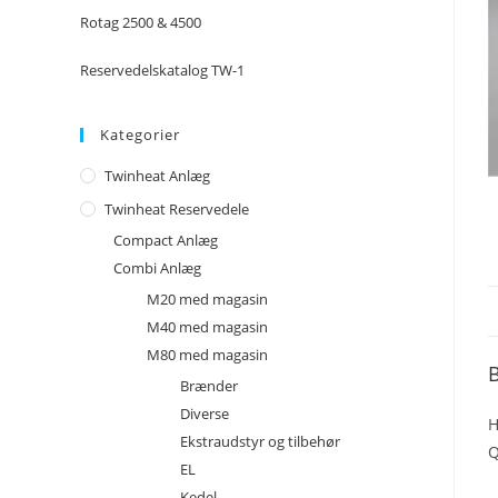
Rotag 2500 & 4500
Reservedelskatalog TW-1
Kategorier
Twinheat Anlæg
Twinheat Reservedele
Compact Anlæg
Combi Anlæg
M20 med magasin
M40 med magasin
M80 med magasin
B
Brænder
Diverse
H
Ekstraudstyr og tilbehør
Q
EL
Kedel