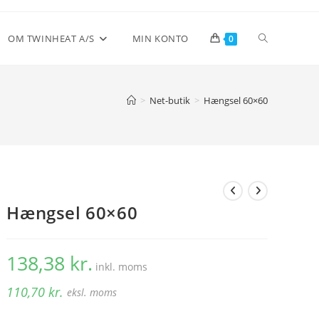
Toggle
OM TWINHEAT A/S
MIN KONTO
0
website
>
Net-butik
>
Hængsel 60×60
search
Hængsel 60×60
138,38
kr.
inkl. moms
110,70
kr.
eksl. moms