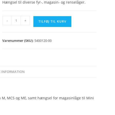
Hængsel til diverse fyr-, magasin- og renselåger.
Hængsel
-
+
TILFØJ TIL KURV
60x60
antal
Varenummer (SKU):
5400120-00
E INFORMATION
pen M, MCS og ME, samt hængsel for magasinlåge til Mini