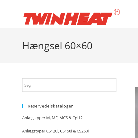
Skip
to
content
Hængsel 60×60
Reservedelskataloger
Anlægstyper M, ME, MCS & Cpi12
Anlægstyper CS120i, CS150i & CS250i