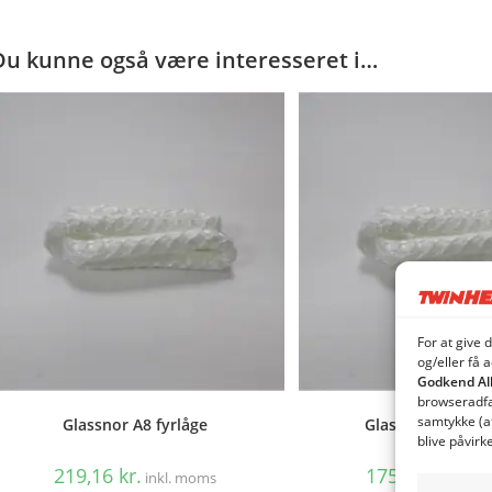
Du kunne også være interesseret i…
For at give 
og/eller få 
Godkend Al
browseradfær
samtykke (a
Glassnor A8 fyrlåge
Glassnor A8 rens
blive påvirk
219,16
kr.
175,53
kr.
inkl. moms
inkl