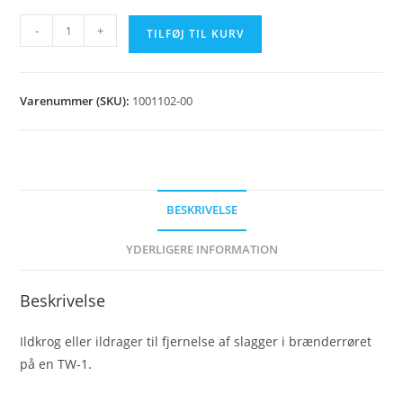
Ildkrog
-
+
TILFØJ TIL KURV
TW-
1
antal
Varenummer (SKU):
1001102-00
BESKRIVELSE
YDERLIGERE INFORMATION
Beskrivelse
Ildkrog eller ildrager til fjernelse af slagger i brænderrøret
på en TW-1.