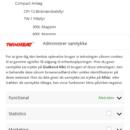
Compact Anlæg
CPI-12 Biobrændselsfyr
TW-1 Pillefyr
300L Magasin
400L Magasin
brænder
Administrer samtykke
Diverse
Ekstraudstyr og tilbehør
For at give dig den bedste oplevelse bruger vi teknologier såsom cookies
til at gemme og/eller få adgang til enhedsoplysninger. Hvis du giver
EL
samtykke (at trykke på
Godkend Alle
) til brugen af ​​disse teknologier, kan
Kedel
vi behandle data såsom browseradfærd eller unikke identifikatorer på
dette websted. Hvis du ikke giver dit samtykke (at trykke på
Afvis
) eller
Combi Anlæg
trækker dit samtykke tilbage, kan visse funktioner blive påvirket negativt.
Industri Anlæg
Siloer og snegle
Functional
Altid aktiv
Statistics
Statistic
Marketing