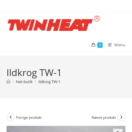
Skip
to
content
Menu
0
Ildkrog TW-1
>
Net-butik
>
Ildkrog TW-1
Forrige produkt
Næste produkt