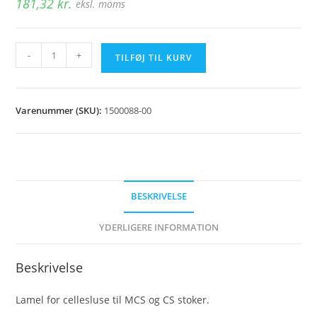
181,32
kr.
eksl. moms
Lamel
-
+
TILFØJ TIL KURV
armeret
for
cellesluse
Varenummer (SKU):
1500088-00
antal
BESKRIVELSE
YDERLIGERE INFORMATION
Beskrivelse
Lamel for cellesluse til MCS og CS stoker.