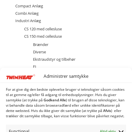
Compact Anlæg
Combi Anlæg
Industri Anlæg
CS 120 med cellesluse
CS 150 med cellesluse
Brænder
Diverse
Ekstraudstyr og tilbehør
EL
Kedel
Administrer samtykke
Sprinkler
Stoker
For at give dig den bedste oplevelse bruger vi teknologier såsom cookies
til at gemme og/eller få adgang til enhedsoplysninger. Hvis du giver
CS 250 med cellesluse
samtykke (at trykke på
Godkend Alle
) til brugen af ​​disse teknologier, kan
CSE 120 med spjældhus
vi behandle data såsom browseradfærd eller unikke identifikatorer på
dette websted. Hvis du ikke giver dit samtykke (at trykke på
Afvis
) eller
CSE 150 med spjældhus
trækker dit samtykke tilbage, kan visse funktioner blive påvirket negativt.
CSE 250 med spjældhus
Siloer og snegle
Functional
Altid aktiv