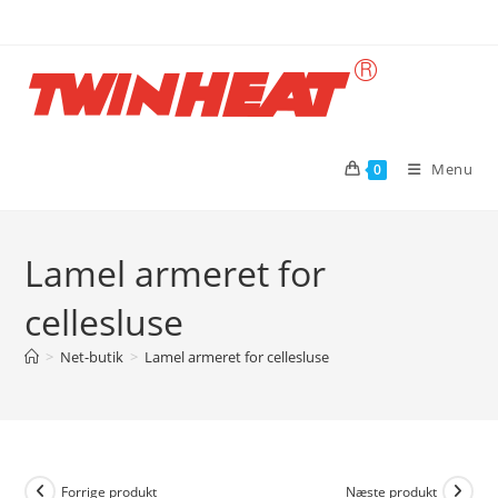
Skip
to
content
Menu
0
Lamel armeret for
cellesluse
>
Net-butik
>
Lamel armeret for cellesluse
Forrige produkt
Næste produkt