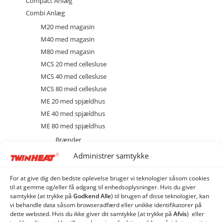
Compact Anlæg
Combi Anlæg
M20 med magasin
M40 med magasin
M80 med magasin
MCS 20 med cellesluse
MCS 40 med cellesluse
MCS 80 med cellesluse
ME 20 med spjældhus
ME 40 med spjældhus
ME 80 med spjældhus
Brænder
Diverse
Administrer samtykke
Ekstraudstyr og tilbehør
EL
For at give dig den bedste oplevelse bruger vi teknologier såsom cookies
til at gemme og/eller få adgang til enhedsoplysninger. Hvis du giver
Kedel
samtykke (at trykke på
Godkend Alle
) til brugen af ​​disse teknologier, kan
Sprinkler
vi behandle data såsom browseradfærd eller unikke identifikatorer på
dette websted. Hvis du ikke giver dit samtykke (at trykke på
Afvis
) eller
stoker