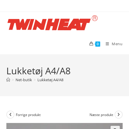
Skip
to
content
Menu
0
Lukketøj A4/A8
>
Net-butik
>
Lukketøj A4/A8
Forrige produkt
Næste produkt