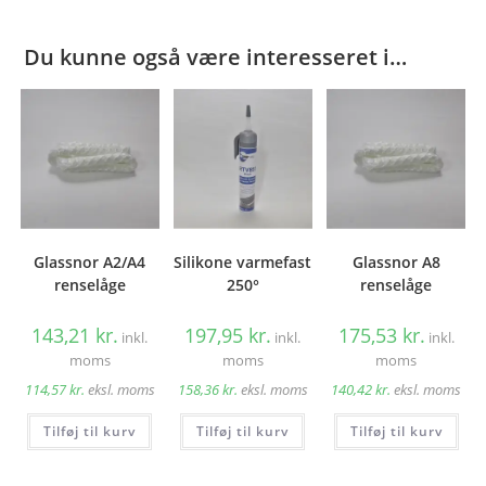
Du kunne også være interesseret i…
Glassnor A2/A4
Silikone varmefast
Glassnor A8
renselåge
250°
renselåge
143,21
kr.
197,95
kr.
175,53
kr.
inkl.
inkl.
inkl.
moms
moms
moms
114,57
kr.
eksl. moms
158,36
kr.
eksl. moms
140,42
kr.
eksl. moms
Tilføj til kurv
Tilføj til kurv
Tilføj til kurv