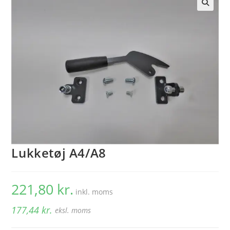
🔍
Lukketøj A4/A8
221,80
kr.
inkl. moms
177,44
kr.
eksl. moms