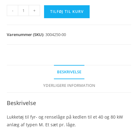
Lukketøj
-
+
TILFØJ TIL KURV
A4/A8
antal
Varenummer (SKU):
3004250-00
BESKRIVELSE
YDERLIGERE INFORMATION
Beskrivelse
Lukketøj til fyr- og renselåge på kedlen til et 40 og 80 kW
anlæg af typen M. Et sæt pr. låge.